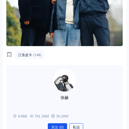
江淮皮卡
(148)
张赫
4.96K
761.50M
56.28W
关注
(0)
私信