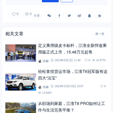
0
0
分享：
相关文章
换一批
定义乘用级皮卡标杆，江淮全新悍途乘
用版正式上市，15.48万元起售
张赫
2024年9月2日 11:40
0
16.97W
轻松拿捏货运市场，江淮T6冠军版有这
四大“法宝”
张赫
2024年10月16日 10:07
0
13.84W
从职场到家庭，江淮T8 PRO如何让工
作与生活完美平衡？