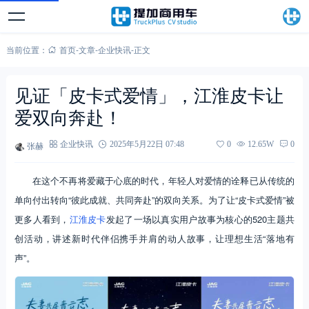
当前位置：
首页
-
文章
-
企业快讯
-
正文
见证「皮卡式爱情」，江淮皮卡让
爱双向奔赴！
张赫
企业快讯
2025年5月22日 07:48
0
12.65W
0
在这个不再将爱藏于心底的时代，年轻人对爱情的诠释已从传统的
单向付出转向“彼此成就、共同奔赴”的双向关系。为了让“皮卡式爱情”被
更多人看到，
江淮皮卡
发起了一场以真实用户故事为核心的520主题共
创活动，讲述新时代伴侣携手并肩的动人故事，让理想生活“落地有
声”。