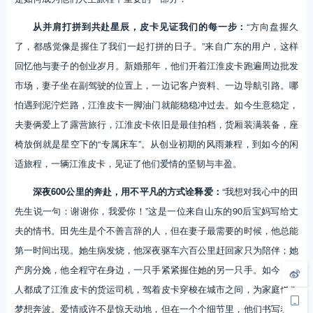
从并肩打拼到共赴星辰，皮卡见证我们的每一步：
“方向盘握久
了，都感觉像是握住了我们一起打拼的日子。”来自广东的用户，这样
回忆他与妻子的创业岁月。新婚那年，他们开着江淮皮卡跑遍周边批发
市场，妻子坐在副驾驶的位置上，一边记客户资料、一边导航引路。哪
怕遇到泥泞烂路，江淮皮卡一脚油门就能稳稳冲过去。如今生意稳定，
夫妻俩爱上了露营旅行，江淮皮卡依旧是最佳拍档，货厢装满装备，座
椅放倒就是星空下的“专属床车”。从创业初期的风雨兼程，到如今的闲
适旅程，一辆江淮皮卡，见证了他们爱情的坚韧与丰盈。
深夜600公里的奔赴，用不平凡的方式诠释爱：
“我想对我心中的田
先生说一句：谢谢你，我爱你！”这是一位来自山东的90后宝妈写给丈
夫的情书。田先生是个不善言辞的人，但在妻子最需要的时候，他总能
第一时间出现。她生病发烧，他深夜驱车六百公里赶回家只为陪伴；她
产房分娩，他全程守在身边，一只手紧紧握住她的另一只手。如今，两
人都成了江淮皮卡的货运司机，驾着皮卡穿梭在城市之间，为家庭也为
梦想奔波。爱情或许不是惊天动地，但在一个个细节里，他们书写着彼