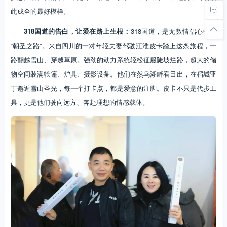
此成全的最好模样。
318国道的告白，让爱在路上生根：
318国道，是无数情侣心中的
“朝圣之路”。来自四川的一对年轻夫妻驾驶江淮皮卡踏上这条旅程，一
路翻越雪山、穿越草原。强劲的动力系统轻松征服陡坡烂路，超大的储
物空间装满帐篷、炉具、摄影设备。他们在然乌湖畔看日出，在稻城亚
丁邂逅雪山圣光，每一个打卡点，都是爱意的注脚。皮卡不只是代步工
具，更是他们驶向远方、奔赴理想的情感载体。