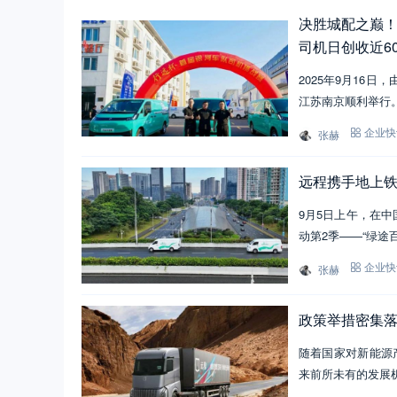
决胜城配之巅！
司机日创收近60
2025年9月16
江苏南京顺利举行
张赫
企业快
远程携手地上铁
9月5日上午，在中
动第2季——“绿途
张赫
企业快
政策举措密集
随着国家对新能源
来前所未有的发展