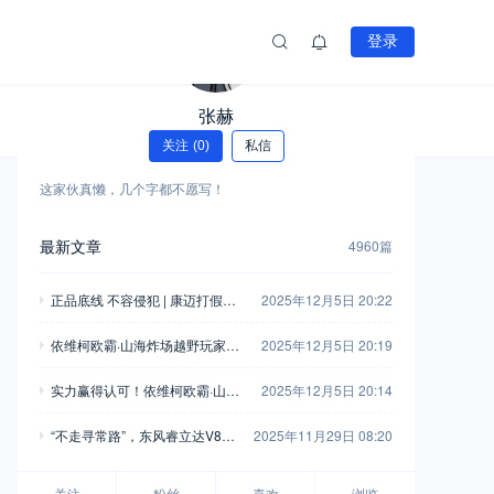
登录
张赫
关注
(0)
私信
这家伙真懒，几个字都不愿写！
最新文章
4960篇
正品底线 不容侵犯 | 康迈打假胜
2025年12月5日 20:22
诉，启动执行
依维柯欧霸·山海炸场越野玩家车
2025年12月5日 20:19
友会，这波操作堪称“王炸”！
实力赢得认可！依维柯欧霸·山海
2025年12月5日 20:14
荣获“年度四驱越野车”
“不走寻常路”，东风睿立达V8E
2025年11月29日 08:20
成为“最佳拍档”
关注
粉丝
喜欢
浏览