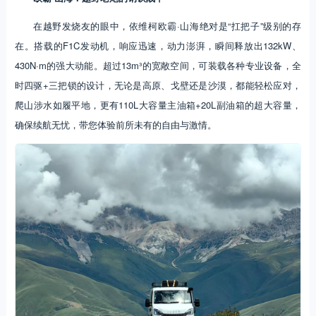
在越野发烧友的眼中，依维柯欧霸·山海绝对是“扛把子”级别的存
在。搭载的F1C发动机，响应迅速，动力澎湃，瞬间释放出132kW、
430N·m的强大动能。超过13m³的宽敞空间，可装载各种专业设备，全
时四驱+三把锁的设计，无论是高原、戈壁还是沙漠，都能轻松应对，
爬山涉水如履平地，更有110L大容量主油箱+20L副油箱的超大容量，
确保续航无忧，带您体验前所未有的自由与激情。