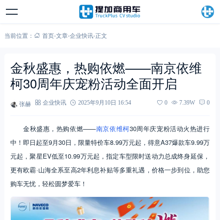
当前位置：
首页
-
文章
-
企业快讯
-
正文
金秋盛惠，热购依燃——南京依维
柯30周年庆宠粉活动全面开启
张赫
企业快讯
2025年9月10日 16:54
0
7.39W
0
金秋盛惠，热购依燃——
南京依维柯
30周年庆宠粉活动火热进行
中！即日起至9月30日，限量特价车8.99万元起，得意A37爆款车9.99万
元起，聚星EV低至10.99万元起，指定车型限时送动力总成终身延保，
更有欧霸·山海全系至高2年利息补贴等多重礼遇，价格一步到位，助您
购车无忧，轻松圆梦爱车！