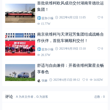
首批依维柯欧风成功交付湖南常德欣运
集团！
提加小编
2022年4月12日 11:05
0
15.77W
南京依维柯与天津冠芳集团结成战略合
作伙伴，首批车辆顺利交付！
提加小编
2021年6月19日 15:10
0
20.37W
舒适与自由兼得：开着依维柯聚星去畅
享春色
张赫
2025年4月15日 09:12
0
14.82W
评论
A 为本文作者，G 为游客
总数：0