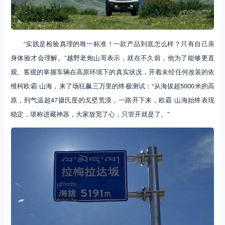
“实践是检验真理的唯一标准！一款产品到底怎么样？只有自己亲
身体验才会理解。”越野老炮山哥表示，就在不久前，他为了能够更直
观、客观的掌握车辆在高原环境下的真实状况，开着未经任何改装的依
维柯欧霸·山海，来了场狂飙三万里的终极测试：“从海拔超5000米的高
原，到气温超47摄氏度的戈壁荒漠，一路开下来，欧霸·山海始终表现
稳定，堪称进藏神器，大家放宽了心，只管开就是了。”