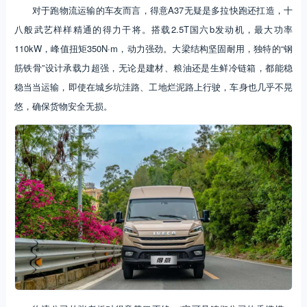
对于跑物流运输的车友而言，得意A37无疑是多拉快跑还扛造，十
八般武艺样样精通的得力干将。搭载2.5T国六b发动机，最大功率
110kW，峰值扭矩350N·m，动力强劲。大梁结构坚固耐用，独特的“钢
筋铁骨”设计承载力超强，无论是建材、粮油还是生鲜冷链箱，都能稳
稳当当运输，即使在城乡坑洼路、工地烂泥路上行驶，车身也几乎不晃
悠，确保货物安全无损。