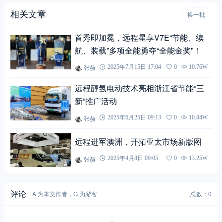
相关文章
换一批
首秀即加冕，远程星享V7E“节能、续
航、装载”多项全能勇夺“全能金奖”！
张赫
2025年7月15日 17:04
0
10.76W
远程醇氢电动技术亮相浙江省节能“三
新”推广活动
张赫
2025年6月25日 09:13
0
10.84W
远程进军澳洲，开拓亚太市场新版图
张赫
2025年4月8日 09:05
0
13.25W
评论
A 为本文作者，G 为游客
总数：0