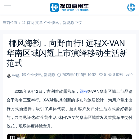
当前位置：
首页
-
文章
-
企业快讯
，
新能源
-
正文
椰风海韵，向野而行! 远程X-VAN
华南区域闪耀上市演绎移动生活新
范式
张赫
企业快讯
,
新能源
2025年9月15日 10:52
0
8.82W
0
2025年9月12日，吉利首款露营车，
远程
X-VAN华南区域上市品鉴
会于海南三亚举行。X-VAN以其创新的多功能旅居设计，为用户带来出
行方式新选择，吸引了媒体代表、意向客户及户外生活方式爱好者参
与，共同见证这款“全能生活 休闲VAN”的华南区域首发及首批车主交付
仪式，现场热度持续攀升。