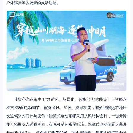
户外露营等多场景的灵活适配。
其核心亮点集中于“舒适化、场景化、智能化”的功能设计：智能座
椅支持8向电动调节，配备通风、加热、按摩功能，有效缓解热带地区
长途驾乘的闷热与疲劳；隐藏式电动顶帐采用抗风结构设计，一键升降
即可拓展双人睡眠空间，夜晚可躺卧观星听浪；隐藏式电动侧置天幕展
开面积达4.7㎡，精准遮挡热带强光，为沙滩野餐、海岸社交搭建舒适