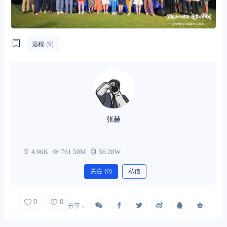
远程
(9)
张赫
4.96K
761.50M
56.28W
关注
(0)
私信
0
0
分享：