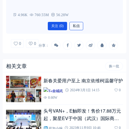
4.96K
760.55M
56.28W
关注
(0)
私信
0
0
分享：
相关文章
换一批
新春关爱用户至上 南京依维柯温馨守护
T+金城武
2024年3月1日 14:15
0
8.60W
头号VAN+，E触即发！售价17.88万元
起，聚星EV于中国（武汉）国际商用
车展震撼上市
提加小编
2023年11月9日 10:46
0