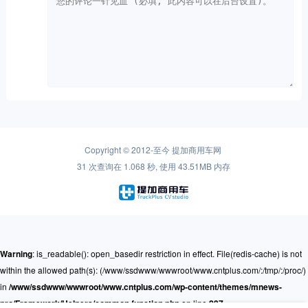
Copyright © 2012-至今
提加商用车网
31 次查询在 1.068 秒, 使用 43.51MB 内存
Warning
: is_readable(): open_basedir restriction in effect. File(redis-cache) is not
within the allowed path(s): (/www/ssdwww/wwwroot/www.cntplus.com/:/tmp/:/proc/)
in
/www/ssdwww/wwwroot/www.cntplus.com/wp-content/themes/mnews-
pro/Framework/Helpers/common.function.php
on line
237