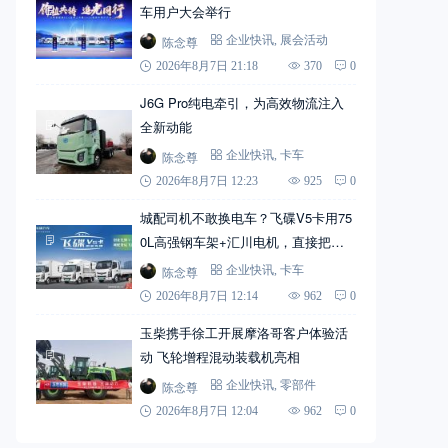
车用户大会举行
陈念尊
企业快讯
,
展会活动
2026年8月7日 21:18
370
0
J6G Pro纯电牵引，为高效物流注入
全新动能
陈念尊
企业快讯
,
卡车
2026年8月7日 12:23
925
0
城配司机不敢换电车？飞碟V5卡用75
0L高强钢车架+汇川电机，直接把信
心拉满
陈念尊
企业快讯
,
卡车
2026年8月7日 12:14
962
0
玉柴携手徐工开展摩洛哥客户体验活
动 飞轮增程混动装载机亮相
陈念尊
企业快讯
,
零部件
2026年8月7日 12:04
962
0