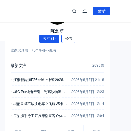
登录
陈念尊
关注
(1)
私信
这家伙真懒，几个字都不愿写！
最新文章
2898篇
江淮新能源EZ6全球上市暨2026商
2026年8月7日 21:18
用车用户大会举行
J6G Pro纯电牵引，为高效物流注
2026年8月7日 12:23
入全新动能
城配司机不敢换电车？飞碟V5卡用
2026年8月7日 12:14
750L高强钢车架+汇川电机，直接
玉柴携手徐工开展摩洛哥客户体验
2026年8月7日 12:04
把信心拉满
活动 飞轮增程混动装载机亮相
关注
粉丝
喜欢
浏览