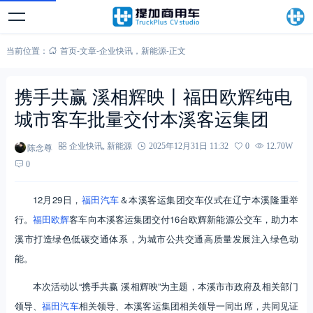
当前位置：
首页
-
文章
-
企业快讯
，
新能源
-
正文
携手共赢 溪相辉映丨福田欧辉纯电
城市客车批量交付本溪客运集团
陈念尊
企业快讯
,
新能源
2025年12月31日 11:32
0
12.70W
0
12月29日，
福田汽车
＆本溪客运集团交车仪式在辽宁本溪隆重举
行。
福田欧辉
客车向本溪客运集团交付16台欧辉新能源公交车，助力本
溪市打造绿色低碳交通体系，为城市公共交通高质量发展注入绿色动
能。
本次活动以“携手共赢 溪相辉映”为主题，本溪市市政府及相关部门
领导、
福田汽车
相关领导、本溪客运集团相关领导一同出席，共同见证