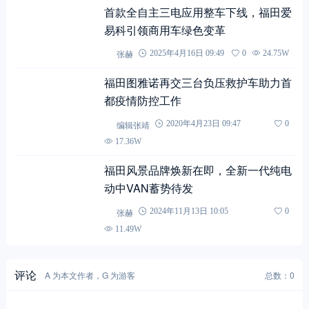
陈念尊
2.90K
153.62M
32.01W
关注
(1)
私信
0
0
分享：
相关文章
换一批
首款全自主三电应用整车下线，福田爱
易科引领商用车绿色变革
张赫
2025年4月16日 09:49
0
24.75W
福田图雅诺再交三台负压救护车助力首
都疫情防控工作