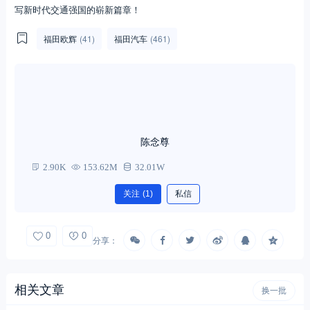
同时，车辆采用纯电驱动、搭载国内成熟永磁同步电机，配合先进
的自主整车控制系统，动力布置紧凑，能量利用率较同类产品提升
5%，出勤率高且综合节能效率高，保障了车辆运营的可靠性与安全
性。此外，福田欧辉还将致力于提供覆盖车辆运维、技术支持和备件保
障的“一站式”全生命周期服务，助力实现降本增效与绿色升级。
随着这批新能源公交车的投运，将助力本溪市进一步打造绿色、高
效、便捷的公共交通体系，持续推动城市公共交通绿色转型。未来，福
田欧辉将继续以高品质客车产品、全天候服务保障，不断满足公众高品
质出行需求，加速构建高效、绿色、便捷的城市公共交通体系，助力谱
写新时代交通强国的崭新篇章！
福田欧辉
(41)
福田汽车
(461)