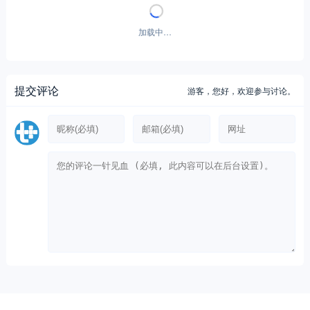
编辑张靖
2020年4月23日 09:47
0
17.36W
福田风景品牌焕新在即，全新一代纯电
动中VAN蓄势待发
张赫
2024年11月13日 10:05
0
11.49W
评论
A 为本文作者，G 为游客
总数：0
加载中…
提交评论
游客，
您好，欢迎参与讨论。