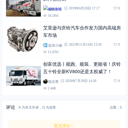
编辑张靖
2019年6月28日 17:17
0
18.18W
艾里逊与庆铃汽车合作发力国内高端房
车市场
提加小编
2022年11月14日 13:29
0
13.43W
创富优选丨能跑、能装、更能省！庆铃
五十铃全新KV800还是太权威了！
陈念尊
2026年7月30日 14:30
0
2.44K
评论
A 为本文作者，G 为游客
总数：0
暂无评论！