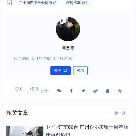
二十届四中全会精神
(2)
庆铃汽车
(84)
陈念尊
2.89K
152.79M
31.89W
关注
(1)
私信
0
0
分享：
相关文章
换一批
1小时订车68台 广州众协庆铃十周年店
庆再创热销