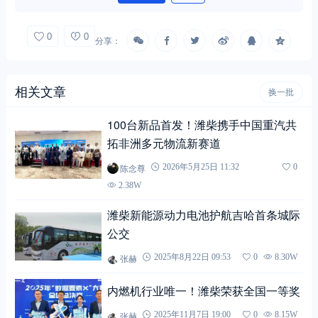
0
0
分享：
相关文章
换一批
100台新品首发！潍柴携手中国重汽共
拓非洲多元物流新赛道
陈念尊
2026年5月25日 11:32
0
2.38W
潍柴新能源动力电池护航吉哈首条城际
公交
张赫
2025年8月22日 09:53
0
8.30W
内燃机行业唯一！潍柴荣获全国一等奖
张赫
2025年11月7日 19:00
0
8.15W