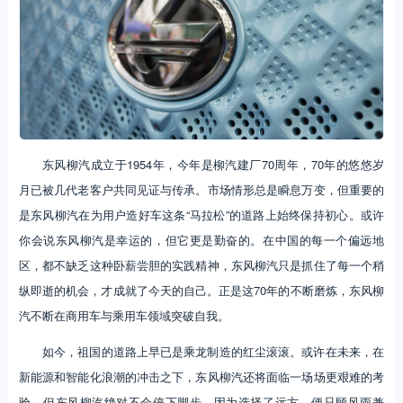
东风柳汽成立于1954年，今年是柳汽建厂70周年，70年的悠悠岁
月已被几代老客户共同见证与传承。市场情形总是瞬息万变，但重要的
是东风柳汽在为用户造好车这条“马拉松”的道路上始终保持初心。或许
你会说东风柳汽是幸运的，但它更是勤奋的。在中国的每一个偏远地
区，都不缺乏这种卧薪尝胆的实践精神，东风柳汽只是抓住了每一个稍
纵即逝的机会，才成就了今天的自己。正是这70年的不断磨炼，东风柳
汽不断在商用车与乘用车领域突破自我。
如今，祖国的道路上早已是乘龙制造的红尘滚滚。或许在未来，在
新能源和智能化浪潮的冲击之下，东风柳汽还将面临一场场更艰难的考
验，但东风柳汽绝对不会停下脚步，因为选择了远方，便只顾风雨兼