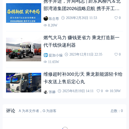
携手并进，开局鸣志 | 距东风柳汽＆北
部湾港集团2026战略启航 携手开工还
有3天
陈念尊
2026年2月26日 11:53
0
8.20W
燃气大马力 赚钱更省力 乘龙打造新一
代干线快递利器
提加小编
2023年12月11日 22:35
0
11.65W
维修超时补300元/天 乘龙新能源轻卡给
卡友送上售后定心丸
张赫
2025年6月19日 14:11
0
10.59W
评论
A 为本文作者，G 为游客
总数：0