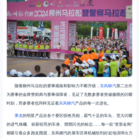
随着柳州马拉松的赛事规格和影响力不断升级，
东风柳汽
第二次作
为赛事的金牌赞助商与赛事保障者，见证了无数参赛者突破极限的闪耀
时刻，而参赛者也同样见证着
东风柳汽
产品的每一次进化。
乘龙
的明星产品在各个赛区惊艳亮相，霸气十足的车头、宽大闪耀
的进气格栅、崭新锃亮的车身、熠熠闪光的标志……每一款“变形金刚”
都吸引着众多跑友围观，东风柳汽的展车区将机械恰到好处地演绎出力