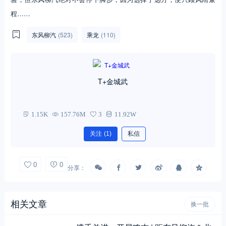
程……
东风柳汽
(523)
乘龙
(110)
T+金城武
1.15K
157.76M
3
11.92W
关注
(1)
私信
0
0
分享：
相关文章
换一批