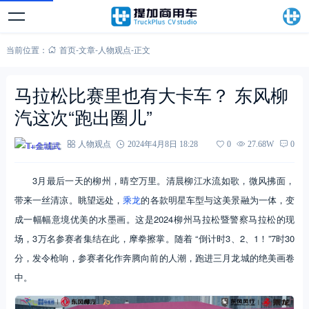
当前位置：
首页
-
文章
-
人物观点
-
正文
马拉松比赛里也有大卡车？ 东风柳
汽这次“跑出圈儿”
T+金城武
人物观点
2024年4月8日 18:28
0
27.68W
0
3月最后一天的柳州，晴空万里。清晨柳江水流如歌，微风拂面，
带来一丝清凉。眺望远处，
乘龙
的各款明星车型与这美景融为一体，变
成一幅幅意境优美的水墨画。这是2024柳州马拉松暨警察马拉松的现
场，3万名参赛者集结在此，摩拳擦掌。随着 “倒计时3、2、1！”7时30
分，发令枪响，参赛者化作奔腾向前的人潮，跑进三月龙城的绝美画卷
中。