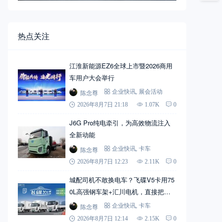
热点关注
江淮新能源EZ6全球上市暨2026商用
车用户大会举行
陈念尊
企业快讯
,
展会活动
2026年8月7日 21:18
1.07K
0
J6G Pro纯电牵引，为高效物流注入
全新动能
陈念尊
企业快讯
,
卡车
2026年8月7日 12:23
2.11K
0
城配司机不敢换电车？飞碟V5卡用75
0L高强钢车架+汇川电机，直接把信
心拉满
陈念尊
企业快讯
,
卡车
2026年8月7日 12:14
2.15K
0