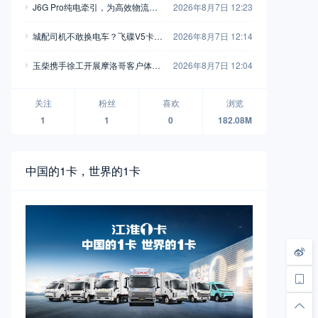
J6G Pro纯电牵引，为高效物流注
2026年8月7日 12:23
入全新动能
城配司机不敢换电车？飞碟V5卡用
2026年8月7日 12:14
750L高强钢车架+汇川电机，直接
玉柴携手徐工开展摩洛哥客户体验
2026年8月7日 12:04
把信心拉满
活动 飞轮增程混动装载机亮相
关注
粉丝
喜欢
浏览
1
1
0
182.08M
中国的1卡，世界的1卡