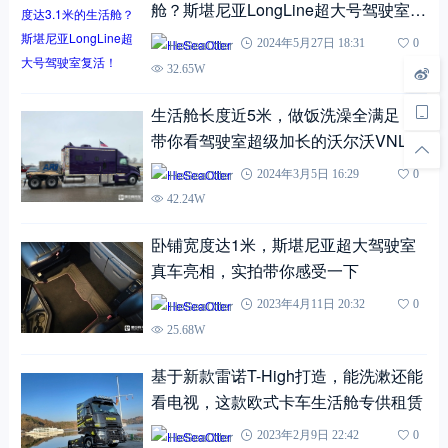
舱？斯堪尼亚LongLine超大号驾驶室复
活！
HeSeaOtter
2024年5月27日 18:31
0
32.65W
生活舱长度近5米，做饭洗澡全满足，
带你看驾驶室超级加长的沃尔沃VNL长
头卡车
HeSeaOtter
2024年3月5日 16:29
0
42.24W
卧铺宽度达1米，斯堪尼亚超大驾驶室
真车亮相，实拍带你感受一下
HeSeaOtter
2023年4月11日 20:32
0
25.68W
基于新款雷诺T-High打造，能洗漱还能
看电视，这款欧式卡车生活舱专供租赁
HeSeaOtter
2023年2月9日 22:42
0