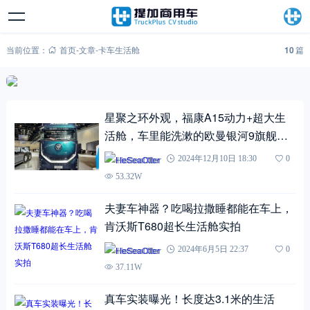
当前位置：
首页
-
文章
-
卡车生活舱
10
篇
星聚之环外观，福康A15动力+超大生
活舱，车里能洗漱的欧曼银河9旗舰牵
引车实拍
HeSeaOtter
2024年12月10日 18:30
0
53.32W
夫妻车神器？吃喝拉撒睡都能在车上，
肯沃斯T680超长生活舱实拍
HeSeaOtter
2024年6月5日 22:37
0
37.11W
真车实装曝光！长度达3.1米的生活