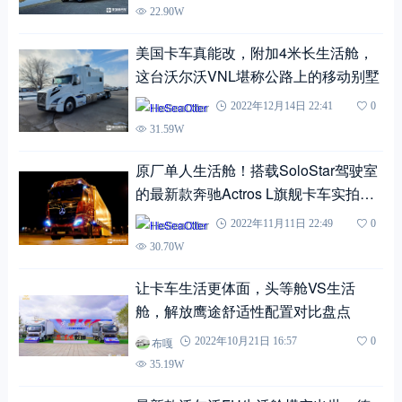
22.90W
美国卡车真能改，附加4米长生活舱，
这台沃尔沃VNL堪称公路上的移动别墅
HeSeaOtter
2022年12月14日 22:41
0
31.59W
原厂单人生活舱！搭载SoloStar驾驶室
的最新款奔驰Actros L旗舰卡车实拍评
测
HeSeaOtter
2022年11月11日 22:49
0
30.70W
让卡车生活更体面，头等舱VS生活
舱，解放鹰途舒适性配置对比盘点
布嘎
2022年10月21日 16:57
0
35.19W