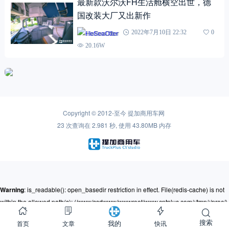
最新款沃尔沃FH生活舱横空出世，德
国改装大厂又出新作
HeSeaOtter
2022年7月10日 22:32
0
20.16W
Copyright © 2012-至今
提加商用车网
23 次查询在 2.981 秒, 使用 43.80MB 内存
Warning
: is_readable(): open_basedir restriction in effect. File(redis-cache) is not
within the allowed path(s): (/www/ssdwww/wwwroot/www.cntplus.com/:/tmp/:/proc/)
in
/www/ssdwww/wwwroot/www.cntplus.com/wp-content/themes/mnews-
搜索
首页
文章
快讯
我的
pro/Framework/Helpers/common.function.php
on line
237