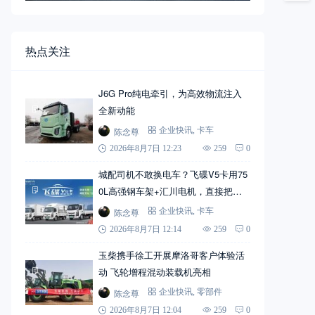
热点关注
J6G Pro纯电牵引，为高效物流注入
全新动能
陈念尊
企业快讯
,
卡车
2026年8月7日 12:23
259
0
城配司机不敢换电车？飞碟V5卡用75
0L高强钢车架+汇川电机，直接把信
心拉满
陈念尊
企业快讯
,
卡车
2026年8月7日 12:14
259
0
玉柴携手徐工开展摩洛哥客户体验活
动 飞轮增程混动装载机亮相
陈念尊
企业快讯
,
零部件
2026年8月7日 12:04
259
0