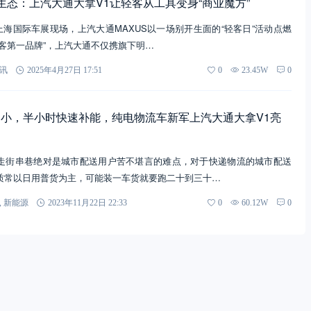
生态：上汽大通大拿V1让轻客从工具变身“商业魔方”
日，上海国际车展现场，上汽大通MAXUS以一场别开生面的“轻客日”活动点燃
客第一品牌”，上汽大通不仅携旗下明…
讯
2025年4月27日 17:51
0
23.45W
0
小，半小时快速补能，纯电物流车新军上汽大通大拿V1亮
走街串巷绝对是城市配送用户苦不堪言的难点，对于快递物流的城市配送
质常以日用普货为主，可能装一车货就要跑二十到三十…
,
新能源
2023年11月22日 22:33
0
60.12W
0