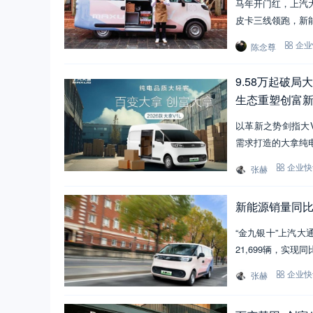
马年开门红，上汽大
皮卡三线领跑，新
陈念尊
企业
9.58万起破
生态重塑创富
以革新之势剑指大V
需求打造的大拿纯
张赫
企业快
新能源销量同比大
“金九银十”上汽
21,699辆，实现
张赫
企业快