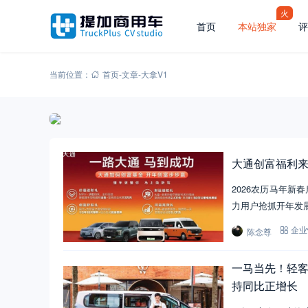
火
首页
本站独家
评
当前位置：
首页
-
文章
-
大拿V1
大通创富福利来
2026农历马年
力用户抢抓开年发
陈念尊
企业
一马当先！轻客
持同比正增长