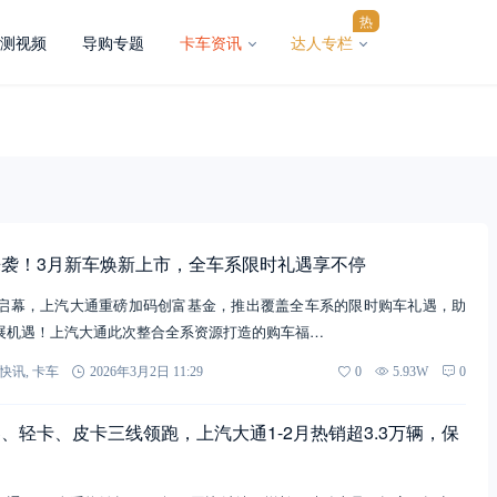
热
测视频
导购专题
卡车资讯
达人专栏
袭！3月新车焕新上市，全车系限时礼遇享不停
新春启幕，上汽大通重磅加码创富基金，推出覆盖全车系的限时购车礼遇，助
展机遇！上汽大通此次整合全系资源打造的购车福…
快讯
,
卡车
2026年3月2日 11:29
0
5.93W
0
、轻卡、皮卡三线领跑，上汽大通1-2月热销超3.3万辆，保