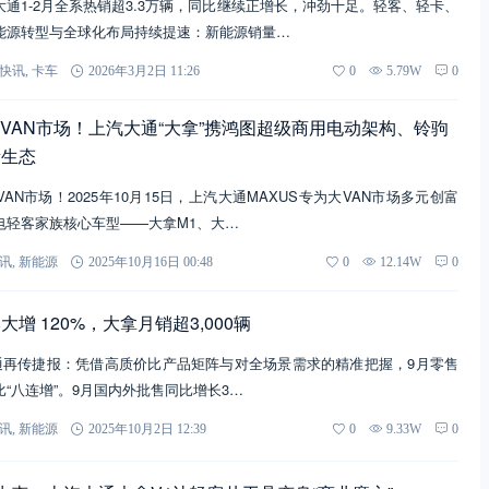
通1-2月全系热销超3.3万辆，同比继续正增长，冲劲十足。轻客、轻卡、
能源转型与全球化布局持续提速：新能源销量…
快讯
,
卡车
2026年3月2日 11:26
0
5.79W
0
局大VAN市场！上汽大通“大拿”携鸿图超级商用电动架构、铃驹
新生态
AN市场！2025年10月15日，上汽大通MAXUS专为大VAN市场多元创富
电轻客家族核心车型——大拿M1、大…
讯
,
新能源
2025年10月16日 00:48
0
12.14W
0
增 120%，大拿月销超3,000辆
大通再传捷报：凭借高质价比产品矩阵与对全场景需求的精准把握，9月零售
同比“八连增”。9月国内外批售同比增长3…
讯
,
新能源
2025年10月2日 12:39
0
9.33W
0