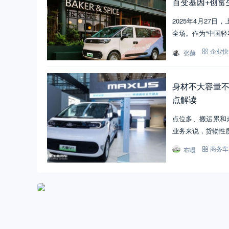
百变基因+创富
2025年4月27
全场。作为“中国轻
张赫
企业快
身材不大容量不
点解读
点位多、搬运累和
业务来说，货物性
布嘎
商务车