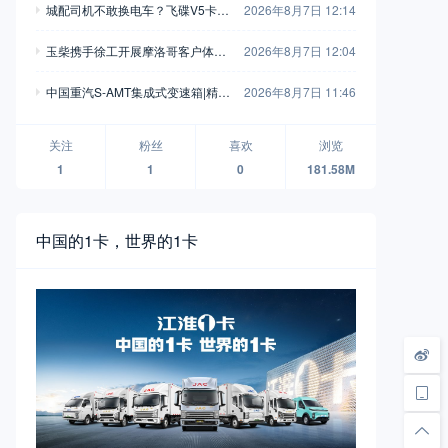
城配司机不敢换电车？飞碟V5卡用
2026年8月7日 12:14
750L高强钢车架+汇川电机，直接
玉柴携手徐工开展摩洛哥客户体验
2026年8月7日 12:04
把信心拉满
活动 飞轮增程混动装载机亮相
中国重汽S-AMT集成式变速箱|精工
2026年8月7日 11:46
淬炼工艺，护航长效运营
关注
粉丝
喜欢
浏览
1
1
0
181.58M
中国的1卡，世界的1卡