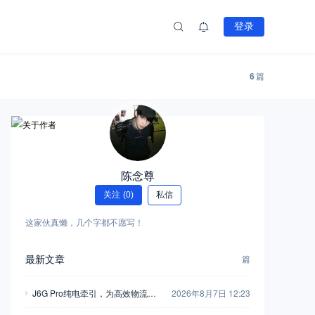
登录
6
篇
陈念尊
关注
(0)
私信
这家伙真懒，几个字都不愿写！
最新文章
篇
J6G Pro纯电牵引，为高效物流注
2026年8月7日 12:23
入全新动能