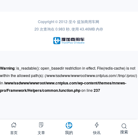
Copyright © 2012-至今
提加商用车网
20 次查询在 0.983 秒, 使用 43.46MB 内存
Warning
: is_readable(): open_basedir restriction in effect. File(redis-cache) is not
within the allowed path(s): (/www/ssdwww/wwwroot/www.cntplus.com/:/tmp/:/proc/)
in
/www/ssdwww/wwwroot/www.cntplus.com/wp-content/themes/mnews-
pro/Framework/Helpers/common.function.php
on line
237
搜索
首页
文章
快讯
我的