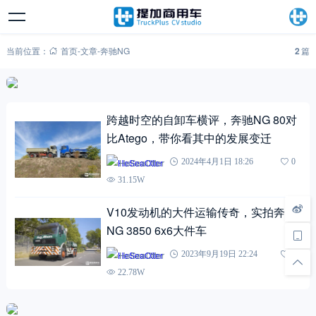
当前位置：
首页
-
文章
-
奔驰NG
2
篇
跨越时空的自卸车横评，奔驰NG 80对
比Atego，带你看其中的发展变迁
HeSeaOtter
2024年4月1日 18:26
0
31.15W
V10发动机的大件运输传奇，实拍奔驰
NG 3850 6x6大件车
HeSeaOtter
2023年9月19日 22:24
0
22.78W