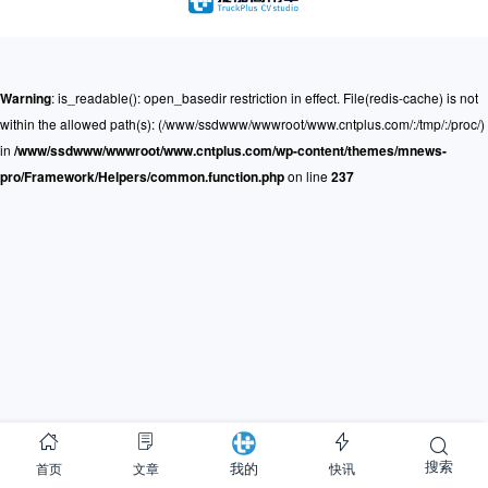
Warning
: is_readable(): open_basedir restriction in effect. File(redis-cache) is not
within the allowed path(s): (/www/ssdwww/wwwroot/www.cntplus.com/:/tmp/:/proc/)
in
/www/ssdwww/wwwroot/www.cntplus.com/wp-content/themes/mnews-
pro/Framework/Helpers/common.function.php
on line
237
搜索
首页
文章
快讯
我的