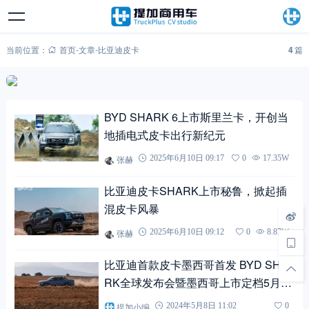
当前位置：
首页
-
文章
-
比亚迪皮卡
4
篇
BYD SHARK 6上市斯里兰卡，开创当
地插电式皮卡出行新纪元
张赫
2025年6月10日 09:17
0
17.35W
比亚迪皮卡SHARK上市秘鲁，掀起插
混皮卡风暴
张赫
2025年6月10日 09:12
0
8.87W
比亚迪首款皮卡墨西哥首发 BYD SHA
RK全球发布会暨墨西哥上市定档5月14
日
提加小编
2024年5月8日 11:02
0