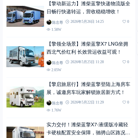
【擎动新运力】潍柴蓝擎快递物流版全
日畅行快递转运，营收稳稳增收！
陈念尊
2026年5月26日 14:25
0
1.58W
【擎领全场景】潍柴蓝擎X7 LNG坐拥
西北气价红利 长效营运收益可观！
陈念尊
2026年5月25日 11:28
0
2.05W
【擎启旅居行】潍柴蓝擎登陆上海房车
展，诚邀房车玩家解锁旅居新方式！
陈念尊
2026年5月22日 11:29
0
1.76W
实力交付！潍柴蓝擎X7-液缓版冷藏轻
卡硬核配置安全保障，驰骋山区路况无