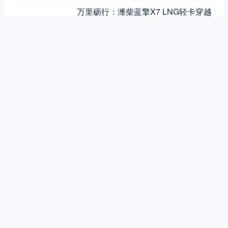
万里砺行：潍柴蓝擎X7 LNG轻卡穿越
搜索
首页
文章
快讯
我的
丝路，赋能高效物流
陈念尊
2026年3月10日 11:06
0
5.11W
【好车助复工】今日推荐 - 潍柴蓝擎 X
7混动版，超级长续航省钱利器！
陈念尊
2026年3月6日 10:53
0
4.76W
【好车助复工】今日推荐 - 潍柴蓝擎X
3，重载实力强，赚钱更疯狂！
陈念尊
2026年3月5日 10:54
0
4.25W
【好车助复工】今日推荐 - 潍柴蓝擎X
1小卡，闹元宵赶庙会轻松拿下！