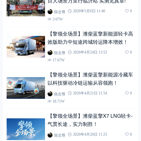
百大场景万里行临沂站 实测见真章!
陈念尊
2026年5月6日 11:40
0
3.67W
【擎领全场景】潍柴蓝擎新能源轻卡高
效版助力中短途跨城转运降本增效！
陈念尊
2026年4月24日 13:52
0
17.67W
【擎领全场景】潍柴蓝擎新能源冷藏车
以科技驱动冷链运输从容领跑！
陈念尊
2026年4月21日 11:54
0
18.71W
【擎领全场景】潍柴蓝擎X7 LNG轻卡-
气贯长途，实力制胜！
陈念尊
2026年4月20日 11:25
0