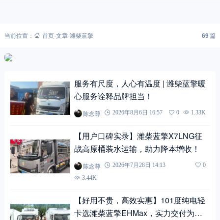
当前位置：
首页
-
文章
-
潍柴蓝擎
69
篇
服务有尺度，人心有温度 | 潍柴蓝擎暖
心服务诠释品牌担当！
陈念尊
2026年8月6日 16:57
0
1.33K
【用户口碑实录】潍柴蓝擎X7LNG征
战高原桶装水运输，助力降本增收！
陈念尊
2026年7月28日 14:13
0
3.44K
【好用不贵，高效实惠】101度纯电轻
卡选潍柴蓝擎EHMax，实力交付为苏