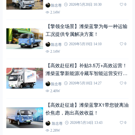
忧！
陈念尊
2026年5月20日 10:30
0
2.14W
【擎领全场景】潍柴蓝擎为每一种运输
工况提供专属解决方案！
陈念尊
2026年5月19日 14:10
0
2.14W
【高效赴征程】补贴3.5万+高效运营！
潍柴蓝擎新能源冷藏车智能运营安行全
程！
陈念尊
2026年5月18日 14:27
0
2.40W
【高效赴征途】潍柴蓝擎X1带您驶离油
价焦虑，跑出高效收益！
陈念尊
2026年5月14日 13:43
0
2.28W