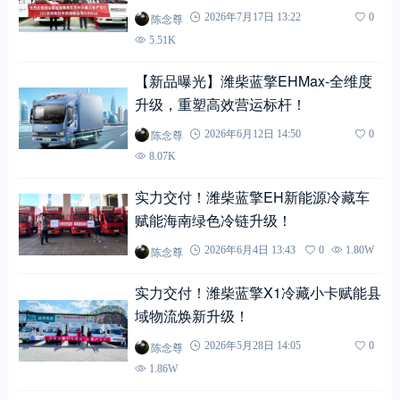
州冷链注入高效运力！
陈念尊
2026年7月17日 13:22
0
5.51K
【新品曝光】潍柴蓝擎EHMax-全维度
升级，重塑高效营运标杆！
陈念尊
2026年6月12日 14:50
0
8.07K
实力交付！潍柴蓝擎EH新能源冷藏车
赋能海南绿色冷链升级！
陈念尊
2026年6月4日 13:43
0
1.80W
实力交付！潍柴蓝擎X1冷藏小卡赋能县
域物流焕新升级！
陈念尊
2026年5月28日 14:05
0
1.86W