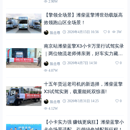
2.90W
【擎领全场景】潍柴蓝擎博世劲载版高
效领跑山区全场景！
陈念尊
2026年4月15日 16:56
0
3W
南京站潍柴蓝擎X3小卡万里行试驾实录
｜两位物流老师傅亲测，好车实力藏不
住！
陈念尊
2026年4月7日 14:50
0
4.07W
十五年货运老司机的新选择，潍柴蓝擎
X3试驾实测，载重能耗双惊喜!
陈念尊
2026年3月31日 14:25
0
4.12W
【小卡实力强 赚钱更疯狂】潍柴蓝擎小
卡全场景适配，引领绿色城配新征程！