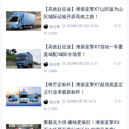
【高效赴征途】潍柴蓝擎X7山区版为山
区城际运输开辟高效之路！
陈念尊
2026年5月13日 10:54
0
2.42W
【高效赴征途】潍柴蓝擎X7混动一车覆
盖城配/城际全场景！
陈念尊
2026年5月12日 11:57
0
2.66W
【锋芒定标杆】潍柴蓝擎X7超强底盘定
义行业承载新标杆！
陈念尊
2026年5月7日 14:53
0
2.34W
重载实力强 赚钱更疯狂！潍柴蓝擎X3