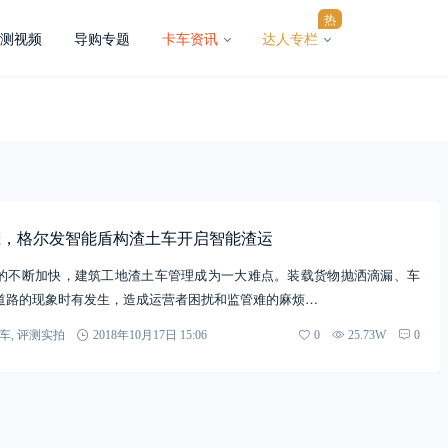
热
测视频
导购专题
卡车资讯
达人专栏
宠，格尔发智能盾构渣土车开启智能渣运
的不断加快，建筑工地渣土车管理成为一大难点。装载货物抛洒滴漏、车
道路的现象时有发生，造成运营者困扰和监管难的麻烦…
车
,
评测实拍
2018年10月17日 15:06
0
25.73W
0