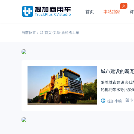
火
首页
本站独家
评
当前位置：
首页
-
文章
-
盾构渣土车
城市建设的新
随着城市建设步伐
轮拖泥带水等污染
提加小编
卡