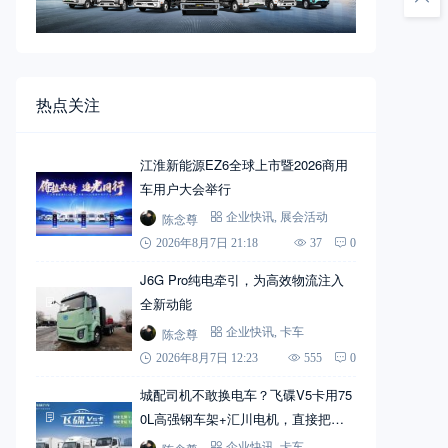
热点关注
江淮新能源EZ6全球上市暨2026商用
车用户大会举行
陈念尊
企业快讯
,
展会活动
2026年8月7日 21:18
37
0
J6G Pro纯电牵引，为高效物流注入
全新动能
陈念尊
企业快讯
,
卡车
2026年8月7日 12:23
555
0
城配司机不敢换电车？飞碟V5卡用75
0L高强钢车架+汇川电机，直接把信
心拉满
企业快讯
,
卡车