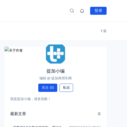
登录
1
篇
提加小编
编辑 @ 提加商用车网
关注
(0)
私信
我是提加小编，请多指教！
最新文章
篇