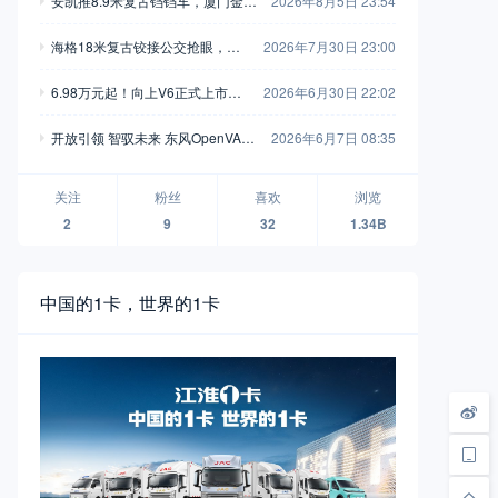
安凯推8.9米复古铛铛车，厦门金龙
2026年8月5日 23:54
新一代中巴抢眼，工信部第408-40
海格18米复古铰接公交抢眼，大
2026年7月30日 23:00
9批新产品公示之M类客车篇（中）
金龙新C系正式现身，工信部第40
6.98万元起！向上V6正式上市，
2026年6月30日 22:02
8-409批新产品公示之M类客车篇
新一代全能MPV重塑商用车价值
（上）
开放引领 智驭未来 东风OpenVAN
2026年6月7日 08:35
新标杆
无人物流车品牌襄阳全球首发
关注
粉丝
喜欢
浏览
2
9
32
1.34B
中国的1卡，世界的1卡