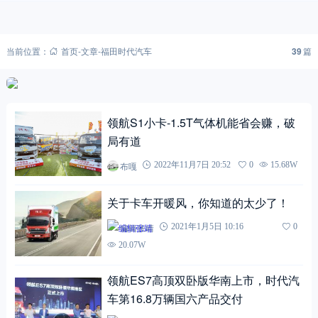
当前位置：
首页
-
文章
-
福田时代汽车
39
篇
领航S1小卡-1.5T气体机能省会赚，破
局有道
布嘎
2022年11月7日 20:52
0
15.68W
关于卡车开暖风，你知道的太少了！
编辑张靖
2021年1月5日 10:16
0
20.07W
领航ES7高顶双卧版华南上市，时代汽
车第16.8万辆国六产品交付