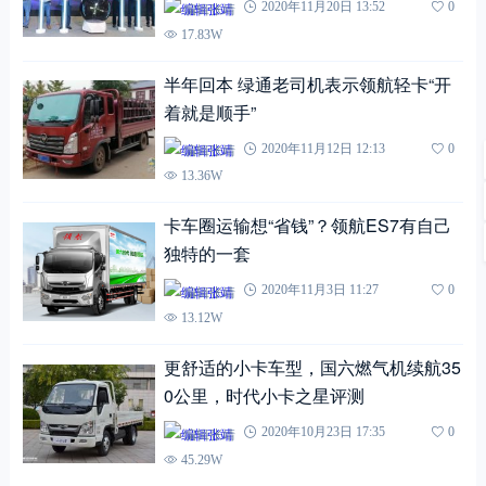
编辑张靖
2020年11月20日 13:52
0
17.83W
半年回本 绿通老司机表示领航轻卡“开
着就是顺手”
编辑张靖
2020年11月12日 12:13
0
13.36W
卡车圈运输想“省钱”？领航ES7有自己
独特的一套
编辑张靖
2020年11月3日 11:27
0
13.12W
更舒适的小卡车型，国六燃气机续航35
0公里，时代小卡之星评测
编辑张靖
2020年10月23日 17:35
0
45.29W