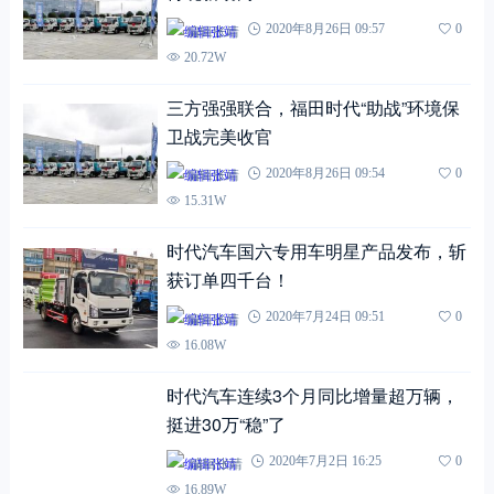
编辑张靖
2020年8月26日 09:57
0
20.72W
三方强强联合，福田时代“助战”环境保
卫战完美收官
编辑张靖
2020年8月26日 09:54
0
15.31W
时代汽车国六专用车明星产品发布，斩
获订单四千台！
编辑张靖
2020年7月24日 09:51
0
16.08W
时代汽车连续3个月同比增量超万辆，
挺进30万“稳”了
编辑张靖
2020年7月2日 16:25
0
16.89W