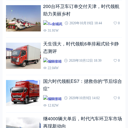
200台环卫车订单交付天津，时代领航
助力美丽乡村
T+金城武
2020年10月19日 18:44
0
31.91W
天生强大，时代领航6单排厢式轻卡静
态测评
编辑张靖
2020年10月12日 18:39
0
22.04W
国六时代领航ES7：拯救你的“节后综合
症”
编辑张靖
2020年10月9日 14:02
0
12.82W
继4000辆大单后，时代汽车环卫车市场
再现新动向