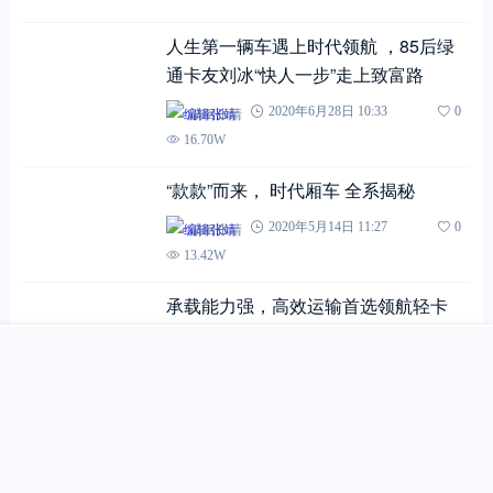
人生第一辆车遇上时代领航 ，85后绿
通卡友刘冰“快人一步”走上致富路
编辑张靖
2020年6月28日 10:33
0
16.70W
“款款”而来， 时代厢车 全系揭秘
编辑张靖
2020年5月14日 11:27
0
13.42W
承载能力强，高效运输首选领航轻卡
搜索
首页
文章
快讯
我的
编辑张靖
2020年4月28日 09:53
0
13.86W
限高限宽大有可为，领航小三轴助您运
输一路畅行！
编辑张靖
2020年4月27日 14:09
0