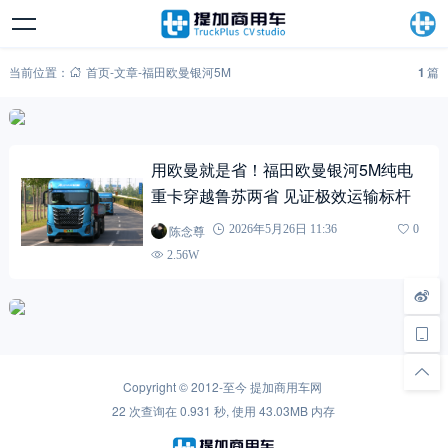
当前位置：
首页
-
文章
-
福田欧曼银河5M
1
篇
用欧曼就是省！福田欧曼银河5M纯电
重卡穿越鲁苏两省 见证极效运输标杆
陈念尊
2026年5月26日 11:36
0
2.56W
Copyright © 2012-至今
提加商用车网
22 次查询在 0.931 秒, 使用 43.03MB 内存