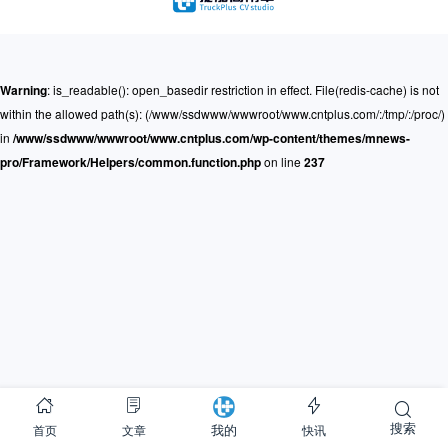
Warning
: is_readable(): open_basedir restriction in effect. File(redis-cache) is not
within the allowed path(s): (/www/ssdwww/wwwroot/www.cntplus.com/:/tmp/:/proc/)
in
/www/ssdwww/wwwroot/www.cntplus.com/wp-content/themes/mnews-
pro/Framework/Helpers/common.function.php
on line
237
搜索
首页
文章
快讯
我的