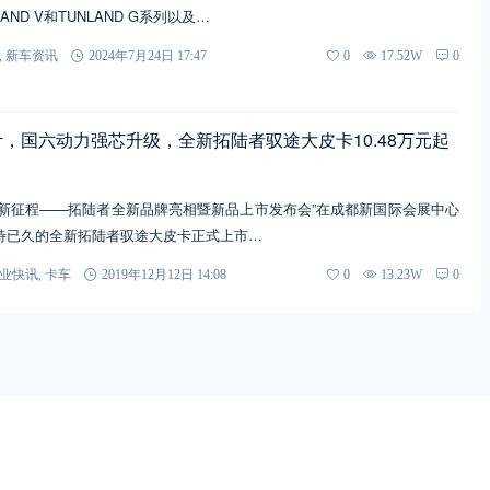
ND V和TUNLAND G系列以及…
,
新车资讯
2024年7月24日 17:47
0
17.52W
0
计，国六动力强芯升级，全新拓陆者驭途大皮卡10.48万元起
 领新征程——拓陆者全新品牌亮相暨新品上市发布会”在成都新国际会展中心
待已久的全新拓陆者驭途大皮卡正式上市…
业快讯
,
卡车
2019年12月12日 14:08
0
13.23W
0