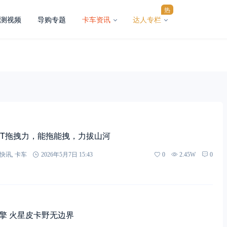
热
测视频
导购专题
卡车资讯
达人专栏
 3.5T拖拽力，能拖能拽，力拔山河
快讯
,
卡车
2026年5月7日 15:43
0
2.45W
0
双擎 火星皮卡野无边界