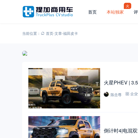
火
首页
本站独家
评
当前位置：
首页
-
文章
-
福田皮卡
火星PHEV |
陈念尊
企业
倒计时4|电混