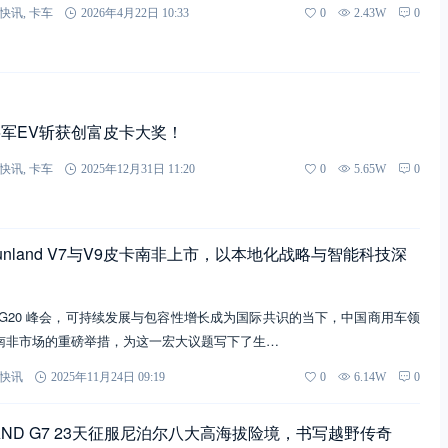
快讯
,
卡车
2026年4月22日 10:33
0
2.43W
0
军EV斩获创富皮卡大奖！
快讯
,
卡车
2025年12月31日 11:20
0
5.65W
0
nland V7与V9皮卡南非上市，以本地化战略与智能科技深
G20 峰会，可持续发展与包容性增长成为国际共识的当下，中国商用车领
南非市场的重磅举措，为这一宏大议题写下了生…
快讯
2025年11月24日 09:19
0
6.14W
0
NLAND G7 23天征服尼泊尔八大高海拔险境，书写越野传奇