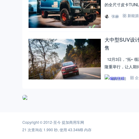
的全尺寸皮卡TUNLA
张赫
新能源
大中型SUV设
售
12月3日，“拓•
隆重举行，让人期
编辑张靖
企
Copyright © 2012-至今
提加商用车网
21 次查询在 1.990 秒, 使用 43.34MB 内存