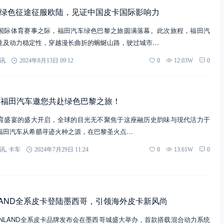
ND绿色征途征服欧陆，见证中国皮卡国际影响力
国际体育赛事之际，福田汽车绿色巴黎之旅圆满落幕。此次旅程，福田汽
性及动力稳定性，穿越漫长曲折的蜿蜒山路，驶过城市…
讯
2024年8月13日 09:12
0
12.03W
0
，福田汽车邀您共赴绿色巴黎之旅！
育盛宴的盛大开启，全球的目光无不聚焦于这座融历史韵味与现代活力于
福田汽车从希腊寻迹火种之源，在巴黎圣火点…
讯
,
卡车
2024年7月29日 11:24
0
13.61W
0
LAND全系皮卡登陆墨西哥，引领海外皮卡新风尚
NLAND全系皮卡品牌发布会在墨西哥城盛大举办，首款搭载混合动力系统