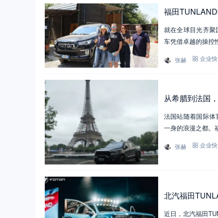
福田TUNLA
就在全球目光齐聚
车凭借卓越的操控
张赫
企业快
从希腊到法国
法国站随着国际体
一身的浪漫之都。
张赫
企业快
北汽福田TUN
近日，北汽福田TU