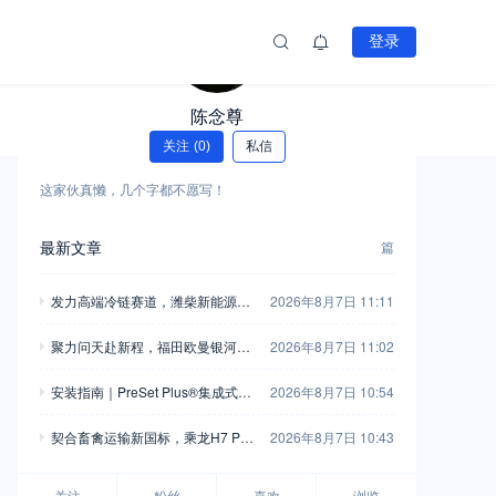
登录
陈念尊
11
篇
关注
(0)
私信
这家伙真懒，几个字都不愿写！
最新文章
篇
发力高端冷链赛道，潍柴新能源动
2026年8月7日 11:11
力收获大客户好评
聚力问天赴新程，福田欧曼银河7
2026年8月7日 11:02
即将护航全球最大固体火箭
安装指南｜PreSet Plus®集成式轴
2026年8月7日 10:54
头螺母系统
契合畜禽运输新国标，乘龙H7 Pro
2026年8月7日 10:43
恒温畜禽车合规一步到位
关注
粉丝
喜欢
浏览