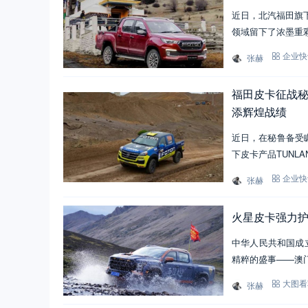
近日，北汽福田旗下
领域留下了浓墨重
张赫
企业快
福田皮卡征战秘鲁
添辉煌战绩
近日，在秘鲁备受瞩目的
下皮卡产品TUNL
张赫
企业快
火星皮卡强力
中华人民共和国成
精粹的盛事——澳
张赫
大图看