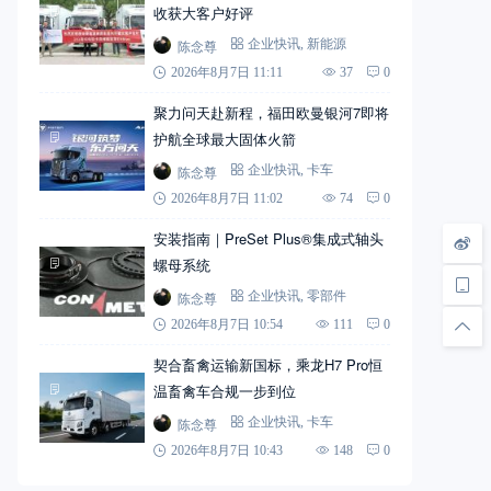
收获大客户好评
陈念尊
企业快讯
,
新能源
2026年8月7日 11:11
37
0
聚力问天赴新程，福田欧曼银河7即将
护航全球最大固体火箭
陈念尊
企业快讯
,
卡车
2026年8月7日 11:02
74
0
安装指南｜PreSet Plus®集成式轴头
螺母系统
陈念尊
企业快讯
,
零部件
2026年8月7日 10:54
111
0
契合畜禽运输新国标，乘龙H7 Pro恒
温畜禽车合规一步到位
陈念尊
企业快讯
,
卡车
2026年8月7日 10:43
148
0