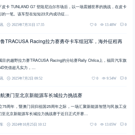
皮卡 TUNLAND G7 登陆尼泊尔市场后，以一场震撼世界的挑战，在皮卡
彩的一笔。该车型在短短23天内成功征…
讯
2025年7月31日 17:35
0
13.48W
0
TRACUSA Racing拉力赛勇夺卡车组冠军，海外征程再
越野拉力赛TRACUSA Racing的分站赛Rally Chilca上，福田汽车旗
AND凭借超凡实力，…
讯
2025年7月2日 09:52
0
9.54W
0
护航澳门至北京新能源车长城拉力挑战赛
立75周年，暨澳门回归祖国25周年之际，一场汇聚新能源智慧与民族工业
门至北京新能源车长城拉力挑战赛于近日正式开赛…
车
2024年10月25日 10:12
0
13.05W
0