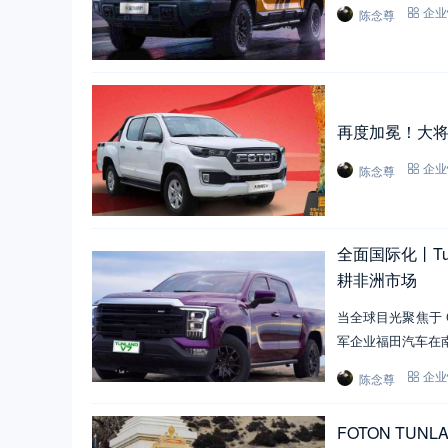
陈念尊
企业
再度加冕！大将
陈念尊
企业
全面国际化丨Tu
耕非洲市场
当全球目光聚焦于 
军企业福田汽车在
陈念尊
企业
FOTON TU