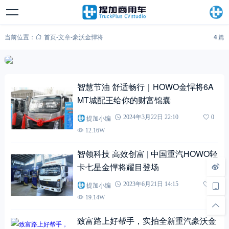
当前位置：
首页
-
文章
-
豪沃金悍将
4
篇
智慧节油 舒适畅行｜HOWO金悍将6A
MT城配王给你的财富锦囊
提加小编
2024年3月22日 22:10
0
12.16W
智领科技 高效创富 | 中国重汽HOWO轻
卡七星金悍将耀目登场
提加小编
2023年6月21日 14:15
0
19.14W
致富路上好帮手，实拍全新重汽豪沃金