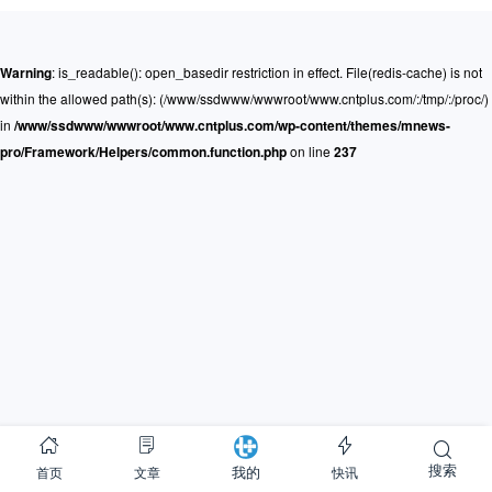
Warning
: is_readable(): open_basedir restriction in effect. File(redis-cache) is not
within the allowed path(s): (/www/ssdwww/wwwroot/www.cntplus.com/:/tmp/:/proc/)
in
/www/ssdwww/wwwroot/www.cntplus.com/wp-content/themes/mnews-
pro/Framework/Helpers/common.function.php
on line
237
搜索
首页
文章
快讯
我的