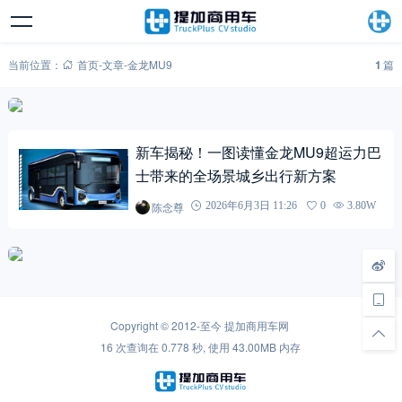
当前位置：
首页
-
文章
-
金龙MU9
1
篇
新车揭秘！一图读懂金龙MU9超运力巴
士带来的全场景城乡出行新方案
陈念尊
2026年6月3日 11:26
0
3.80W
Copyright © 2012-至今
提加商用车网
16 次查询在 0.778 秒, 使用 43.00MB 内存