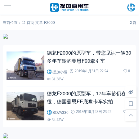
当前位置：
首页
-
文章
-
F2000
2
篇
德龙F2000的原型车，带您见识一辆30
多年车龄的曼恩F90牵引车
提加小编
2019年1月31日 22:24
0
31.38W
德龙F2000的原型车，17年车龄仍在服
役，德国曼恩FE底盘卡车实拍
BOVA330
2018年10月28日 23:22
0
34.45W