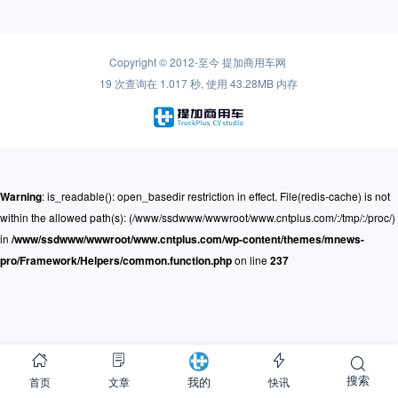
Copyright © 2012-至今
提加商用车网
19 次查询在 1.017 秒, 使用 43.28MB 内存
Warning
: is_readable(): open_basedir restriction in effect. File(redis-cache) is not
within the allowed path(s): (/www/ssdwww/wwwroot/www.cntplus.com/:/tmp/:/proc/)
in
/www/ssdwww/wwwroot/www.cntplus.com/wp-content/themes/mnews-
pro/Framework/Helpers/common.function.php
on line
237
搜索
首页
文章
快讯
我的