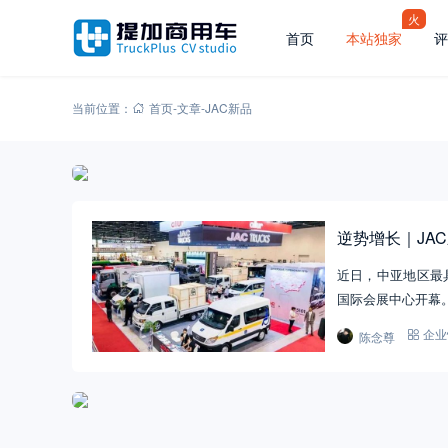
火
首页
本站独家
评
当前位置：
首页
-
文章
-
JAC新品
逆势增长｜JA
近日，中亚地区最
国际会展中心开幕
陈念尊
企业