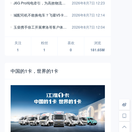
J6G Pro纯电牵引，为高效物流注
2026年8月7日 12:23
入全新动能
城配司机不敢换电车？飞碟V5卡用
2026年8月7日 12:14
750L高强钢车架+汇川电机，直接
玉柴携手徐工开展摩洛哥客户体验
2026年8月7日 12:04
把信心拉满
活动 飞轮增程混动装载机亮相
关注
粉丝
喜欢
浏览
1
1
0
181.65M
中国的1卡，世界的1卡