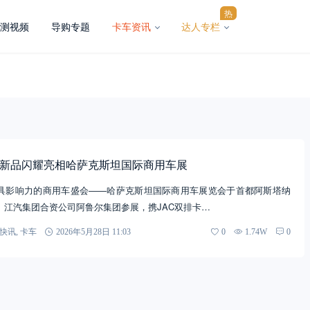
热
测视频
导购专题
卡车资讯
达人专栏
C新品闪耀亮相哈萨克斯坦国际商用车展
具影响力的商用车盛会——哈萨克斯坦国际商用车展览会于首都阿斯塔纳
。江汽集团合资公司阿鲁尔集团参展，携JAC双排卡…
快讯
,
卡车
2026年5月28日 11:03
0
1.74W
0