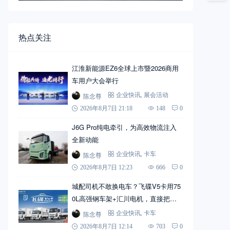
热点关注
江淮新能源EZ6全球上市暨2026商用
车用户大会举行
陈念尊
企业快讯
,
展会活动
2026年8月7日 21:18
148
0
J6G Pro纯电牵引，为高效物流注入
全新动能
陈念尊
企业快讯
,
卡车
2026年8月7日 12:23
666
0
城配司机不敢换电车？飞碟V5卡用75
0L高强钢车架+汇川电机，直接把信
心拉满
陈念尊
企业快讯
,
卡车
2026年8月7日 12:14
703
0