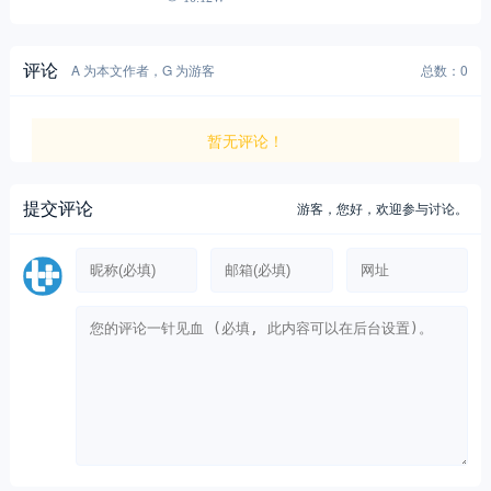
评论
A 为本文作者，G 为游客
总数：0
暂无评论！
提交评论
游客，
您好，欢迎参与讨论。