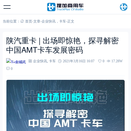
当前位置：
首页
-
文章
-
企业快讯
，
卡车
-
正文
陕汽重卡 | 出场即惊艳，探寻解密
中国AMT卡车发展密码
T+金城武
企业快讯
,
卡车
2021年3月16日 16:07
0
17.28W
0