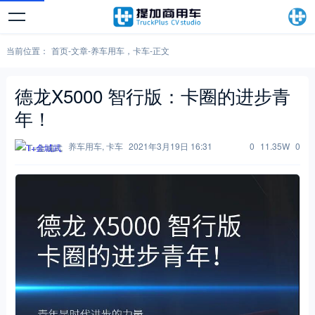
当前位置：
首页
-
文章
-
养车用车
，
卡车
-
正文
德龙X5000 智行版：卡圈的进步青
年！
养车用车
,
卡车
2021年3月19日 16:31
0
11.35W
0
T+金城武