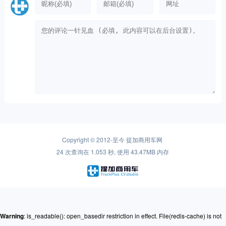
Copyright © 2012-至今
提加商用车网
24 次查询在 1.053 秒, 使用 43.47MB 内存
Warning
: is_readable(): open_basedir restriction in effect. File(redis-cache) is not