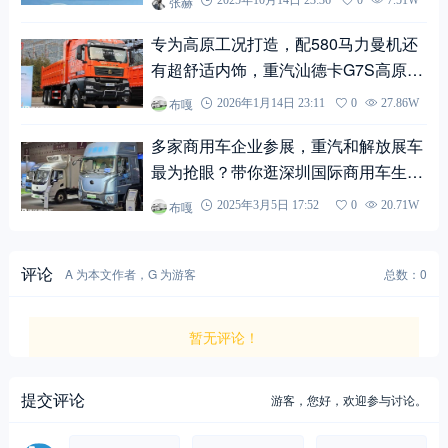
张赫
专为高原工况打造，配580马力曼机还
有超舒适内饰，重汽汕德卡G7S高原版
自卸车实拍
布嘎
2026年1月14日 23:11
0
27.86W
多家商用车企业参展，重汽和解放展车
最为抢眼？带你逛深圳国际商用车生态
博览会
布嘎
2025年3月5日 17:52
0
20.71W
评论
A 为本文作者，G 为游客
总数：0
暂无评论！
提交评论
游客，
您好，欢迎参与讨论。