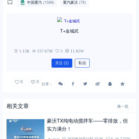
中国重汽
(1588)
重汽豪沃
(78)
T+金城武
1.15K
157.67M
3
11.92W
关注
(1)
私信
0
0
分享：
相关文章
换一批
豪沃TX纯电动搅拌车——零排放，但
实力满分！
2025年10月14日 23:36
0
7.51W