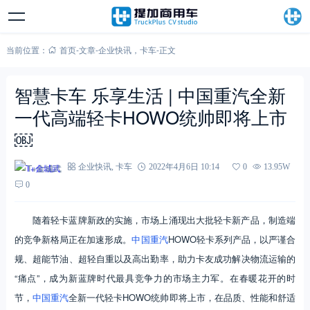
当前位置：
首页
-
文章
-
企业快讯
，
卡车
-
正文
智慧卡车 乐享生活 | 中国重汽全新
一代高端轻卡HOWO统帅即将上市
￼
T+金城武
企业快讯
,
卡车
2022年4月6日 10:14
0
13.95W
0
随着轻卡蓝牌新政的实施，市场上涌现出大批轻卡新产品，制造端
的竞争新格局正在加速形成。
中国重汽
HOWO轻卡系列产品，以严谨合
规、超能节油、超轻自重以及高出勤率，助力卡友成功解决物流运输的
“痛点”，成为新蓝牌时代最具竞争力的市场主力军。在春暖花开的时
节，
中国重汽
全新一代轻卡HOWO统帅即将上市，在品质、性能和舒适