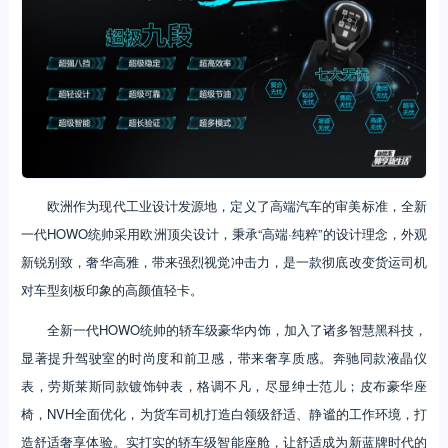
欧洲作为现代工业设计发源地，定义了高端汽车的审美标准，全新
一代HOWO统帅采用欧洲顶尖设计，秉承“高端·纯粹”的设计理念，外观
新锐别致，奢华高雅，带来强烈视觉冲击力，是一款彻底改变货运司机
对车型刻板印象的高颜值轻卡。
全新一代HOWO统帅的轿车级豪华内饰，加入了诸多智慧黑科技，
显著提升驾驶室的时尚度和前卫感，带来奢享质感。奔驰同款液晶仪
表，劳斯莱斯同款镀饰钟表，格调不凡，尽显绅士范儿；皮布豪华座
椅，NVH全面优化，为货车司机打造白领级舒适、静谧的工作环境，打
造舒适奢享体验。实打实的轿车级智能座舱，让舒适成为新蓝牌时代的