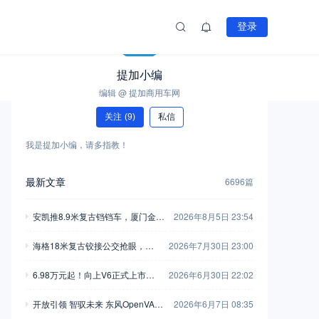
登录
提加小编
编辑 @ 提加商用车网
关注
(9)
私信
我是提加小编，请多指教！
最新文章
6696篇
安凯推8.9米复古铛铛车，厦门金龙
2026年8月5日 23:54
新一代中巴抢眼，工信部第408-40
海格18米复古铰接公交抢眼，大
2026年7月30日 23:00
9批新产品公示之M类客车篇（中）
金龙新C系正式现身，工信部第40
6.98万元起！向上V6正式上市，
2026年6月30日 22:02
8-409批新产品公示之M类客车篇
新一代全能MPV重塑商用车价值
（上）
开放引领 智驭未来 东风OpenVAN
2026年6月7日 08:35
新标杆