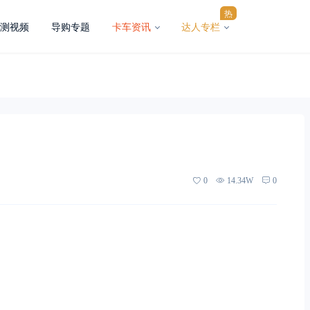
热
测视频
导购专题
卡车资讯
达人专栏
0
14.34W
0