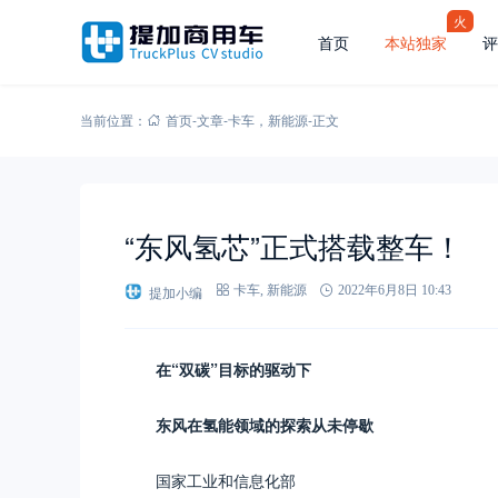
火
首页
本站独家
评
当前位置：
首页
-
文章
-
卡车
，
新能源
-
正文
“东风氢芯”正式搭载整车！
提加小编
卡车
,
新能源
2022年6月8日 10:43
在“双碳”目标的驱动下
东风在氢能领域的探索从未停歇
国家工业和信息化部