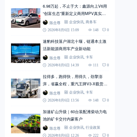
6.98万起，不止于大：鑫源向上V6用
“创富生态”重新定义商用MPV真实价
值
陈念尊
企业快讯
,
商务车
2026年8月6日 15:09
148
0
速豹科技落户湖北十堰，链通本土激
活新能源商用车产业新动能
陈念尊
企业快讯
,
卡车
2026年8月6日 14:39
111
0
拉得多，跑得快，用得久，劲擎澎
湃，省赢全程，重汽王牌V3-X载货
车！
陈念尊
企业快讯
,
卡车
2026年8月6日 13:56
148
0
加速矿山升级｜60台装配潍柴动力电
池的矿卡交付内蒙客户
陈念尊
企业快讯
,
行业政策
2026年8月6日 12:26
222
0