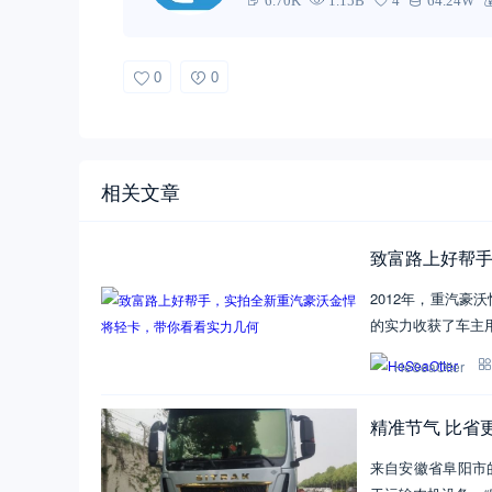
6.70K
1.15B
4
64.24W
0
0
相关文章
致富路上好帮
2012年，重汽
的实力收获了车主
HeSeaOtter
精准节气 比省
来自安徽省阜阳市