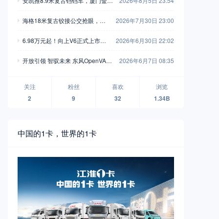
安凯推8.9米复古铛铛车，厦门金龙
2026年8月5日 23:54
新一代中巴抢眼，工信部第408-40
海格18米复古铰接公交抢眼，大
2026年7月30日 23:00
9批新产品公示之M类客车篇（中）
金龙新C系正式现身，工信部第40
6.98万元起！向上V6正式上市，
2026年6月30日 22:02
8-409批新产品公示之M类客车篇
新一代全能MPV重塑商用车价值
（上）
开放引领 智驭未来 东风OpenVAN
2026年6月7日 08:35
新标杆
无人物流车品牌襄阳全球首发
关注
粉丝
喜欢
浏览
2
9
32
1.34B
中国的1卡，世界的1卡