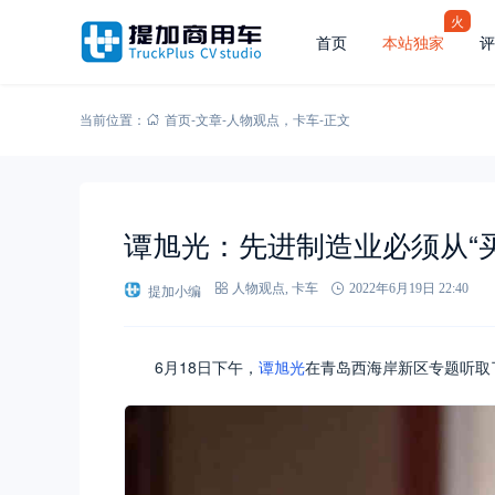
火
首页
本站独家
评
当前位置：
首页
-
文章
-
人物观点
，
卡车
-
正文
谭旭光：先进制造业必须从“买
提加小编
人物观点
,
卡车
2022年6月19日 22:40
6月18日下午，
谭旭光
在青岛西海岸新区专题听取