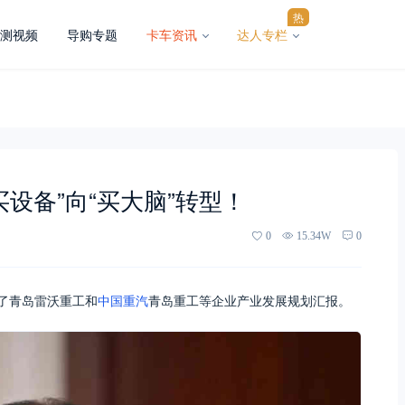
热
测视频
导购专题
卡车资讯
达人专栏
设备”向“买大脑”转型！
0
15.34W
0
了青岛雷沃重工和
中国重汽
青岛重工等企业产业发展规划汇报。