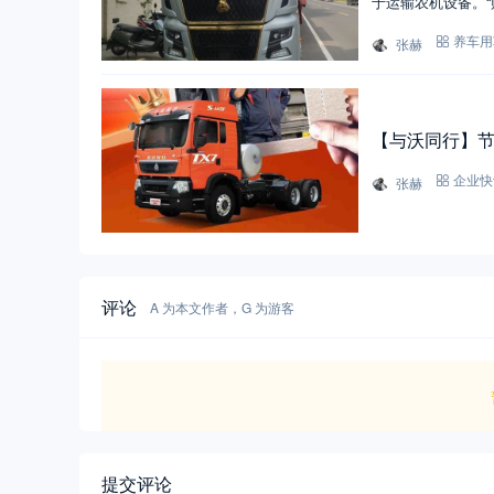
于运输农机设备。“
张赫
养车用
【与沃同行】节
张赫
企业快
评论
A 为本文作者，G 为游客
提交评论