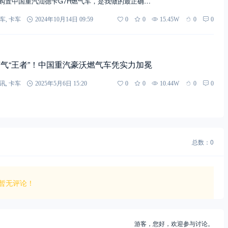
购置中国重汽汕德卡G7H燃气车，是我做的最正确…
车
,
卡车
2024年10月14日 09:59
0
0
15.45W
0
0
气“王者”！中国重汽豪沃燃气车凭实力加冕
讯
,
卡车
2025年5月6日 15:20
0
0
10.44W
0
0
总数：0
暂无评论！
游客，
您好，欢迎参与讨论。