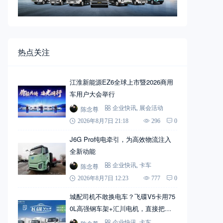
热点关注
江淮新能源EZ6全球上市暨2026商用
车用户大会举行
陈念尊
企业快讯
,
展会活动
2026年8月7日 21:18
296
0
J6G Pro纯电牵引，为高效物流注入
全新动能
陈念尊
企业快讯
,
卡车
2026年8月7日 12:23
777
0
城配司机不敢换电车？飞碟V5卡用75
0L高强钢车架+汇川电机，直接把信
心拉满
企业快讯
,
卡车