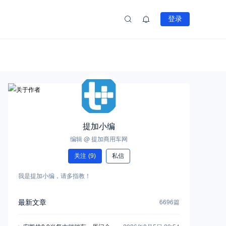
登录
提加小编
编辑 @ 提加商用车网
关注
(9)
私信
我是提加小编，请多指教！
最新文章
6696篇