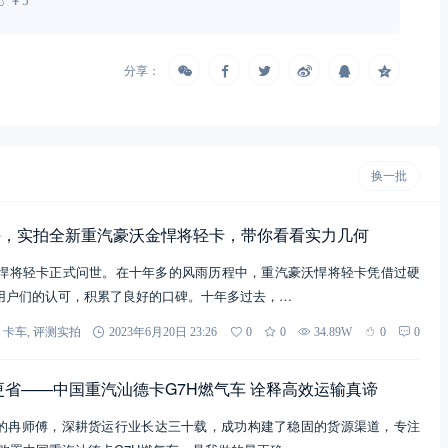
￥5
分享：
换一批
手，实拍全新重汽豪沃金悍将轻卡，带你看看实力几何
豪沃悍将轻卡正式问世。在十年多的风雨历程中，重汽豪沃悍将轻卡凭借过硬
用户们的认可，积累了良好的口碑。十年多过去，…
卡车
,
评测实拍
2023年6月20日 23:26
0
0
34.89W
0
0
更省——中国重汽汕德卡G7H燃气车 诠释高效运输真谛
的冉师傅，深耕货运行业长达三十载，成功构建了稳固的货源渠道，专注