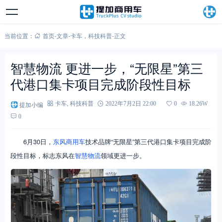
当前位置：
首页
-
文章
-
卡车
，
科技科普
-
正文
智慧物流 更进一步，“无限星”第三
代港口集卡项目完成阶段性目标
提加小编
卡车
,
科技科普
2022年7月2日 22:00
0
18.26W
0
6月30日，
东风商用车
技术品牌“无限星”第三代港口集卡项目完成阶
段性目标，标志东风在
智慧物流
领域更进一步。