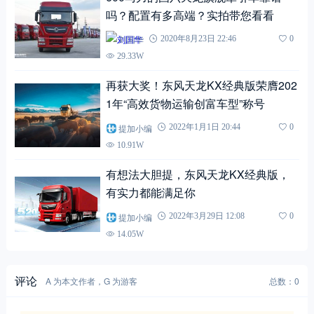
吗？配置有多高端？实拍带您看看
刘国华
2020年8月23日 22:46
0
29.33W
再获大奖！东风天龙KX经典版荣膺202
1年“高效货物运输创富车型”称号
提加小编
2022年1月1日 20:44
0
10.91W
有想法大胆提，东风天龙KX经典版，
有实力都能满足你
提加小编
2022年3月29日 12:08
0
14.05W
评论
A 为本文作者，G 为游客
总数：0