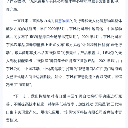
了作业效率。”东风商用车有限公司技术中心智能网联开发部部长申广
俊介绍。
一直以来，东风致力成为
智慧物流
的先行者和无人化智慧物流整体
解决方案的领航者。早在2020年5月，东风公司与中远海运、中国移动
就共同发布了“5G智慧港口全场景示范应用”。2021年4月，东风公司在
东风汽车品牌春季盛典上正式发布“东方风起”计划和科技创新“跃迁行
动”，东风商用车技术品牌“无限星”同步亮相，产品覆盖L4、L5级别的无
人驾驶智能集卡，“无限星”港口集卡正是旗下首款产品。2021年底，由
东风公司、中国移动、中远海运联手打造的“智慧港口2.0”在厦门远海码
头已正式进入商业运营阶段。如今，东风在智慧物流上再取突破，可谓
跑出了“加速度”。
“下一步，我们将继续对港口缓冲区车辆自动绕行等功能进行完
善，不断提高技术精度，持续降低接管率，加速推动‘无限星’第三代港
口集卡实现量产化、规模化应用。”东风悦享科技有限公司首席技术官
曹恺说。