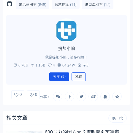
东风商用车
(849)
智慧物流
(11)
港口牵引车
(17)
提加小编
我是提加小编，请多指教！
6.70K
1.15B
4
64.24W
￥5
关注
(9)
私信
0
0
分享：
相关文章
换一批
600马力的国六天龙旗舰牵引车靠谱