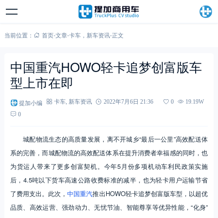
当前位置：
首页
-
文章
-
卡车
，
新车资讯
-
正文
中国重汽HOWO轻卡追梦创富版车
型上市在即
提加小编
卡车
,
新车资讯
2022年7月6日 21:36
0
19.19W
0
城配物流生态的高质量发展，离不开城乡“最后一公里”高效配送体
系的完善，而城配物流的高效配送体系在提升消费者幸福感的同时，也
为货运人带来了更多创富契机。今年5月份多项机动车利民政策实施
后，4.5吨以下货车高速公路收费标准的减半，也为轻卡用户运输节省
了费用支出。此次，
中国重汽
推出HOWO轻卡追梦创富版车型，以超优
品质、高效运营、强劲动力、无忧节油、智能尊享等优异性能，“化身”