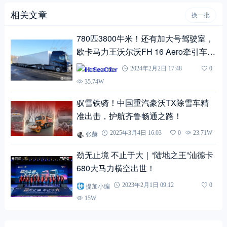
相关文章
换一批
780匹3800牛米！还有加大号驾驶室，
欧卡马力王沃尔沃FH 16 Aero牵引车实
拍
HeSeaOtter
2024年2月2日 17:48
0
35.74W
驭雪铁骑！中国重汽豪沃TX除雪车精
准出击，护航齐鲁畅通之路！
张赫
2025年3月4日 16:03
0
23.71W
劲无止境 不止于大｜“陆地之王”汕德卡
680大马力横空出世！
提加小编
2023年2月1日 09:12
0
15W