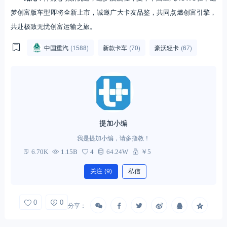
梦创富版车型即将全新上市，诚邀广大卡友品鉴，共同点燃创富引擎，
共赴极致无忧创富运输之旅。
中国重汽
(1588)
新款卡车
(70)
豪沃轻卡
(67)
提加小编
我是提加小编，请多指教！
6.70K
1.15B
4
64.24W
￥5
关注
(9)
私信
0
0
分享：