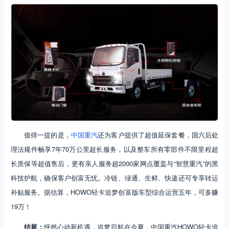
值得一提的是，
中国重汽
还为客户提供了超值延保套餐，国六后处
理法规件畅享7年70万公里超长服务，以及整车所有零部件不限里程超
长质保等超值售后，更有亲人服务超2000家网点覆盖与“智慧重汽”的黑
科技护航，确保客户创富无忧。冷链、绿通、生鲜、快递还可专享转运
补贴服务。据估算，HOWO轻卡追梦创富版车型综合运营五年，可多赚
19万！
结尾：
怦然心动新机遇，追梦启航在今夏，中国重汽HOWO轻卡追