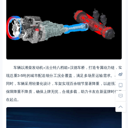
车辆以潍柴发动机+法士特八档箱+汉德车桥，打造专属动力链，实
现总重3-5吨的城市配送细分工况全覆盖，满足多场景运输需求。与此
同时，车辆采用轻量化设计，车架实现百余细节显著降重，以超强工艺
保障降重不降质，确保上牌无忧，合规多载，助力卡友在新蓝牌时代赢
在起点。