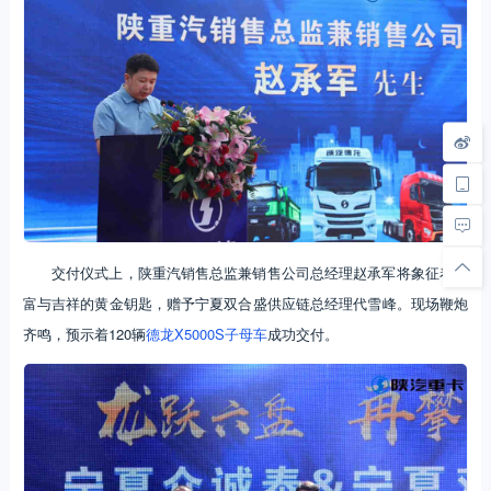
交付仪式上，陕重汽销售总监兼销售公司总经理赵承军将象征着财
富与吉祥的黄金钥匙，赠予宁夏双合盛供应链总经理代雪峰。现场鞭炮
齐鸣，预示着120辆
德龙X5000S
子母车
成功交付。