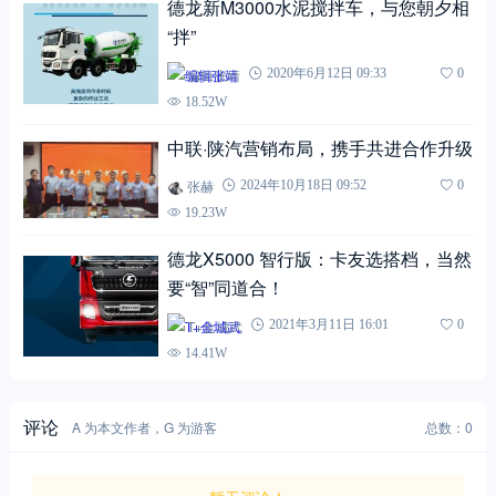
德龙新M3000水泥搅拌车，与您朝夕相
“拌”
编辑张靖
2020年6月12日 09:33
0
18.52W
中联·陕汽营销布局，携手共进合作升级
张赫
2024年10月18日 09:52
0
19.23W
德龙X5000 智行版：卡友选搭档，当然
要“智”同道合！
T+金城武
2021年3月11日 16:01
0
14.41W
评论
A 为本文作者，G 为游客
总数：0