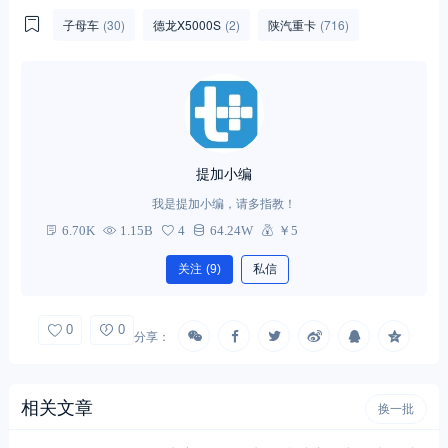
子母车
(30)
德龙X5000S
(2)
陕汽重卡
(716)
提加小编
我是提加小编，请多指教！
6.70K
1.15B
4
64.24W
￥5
关注
(9)
私信
0
0
分享：
相关文章
换一批