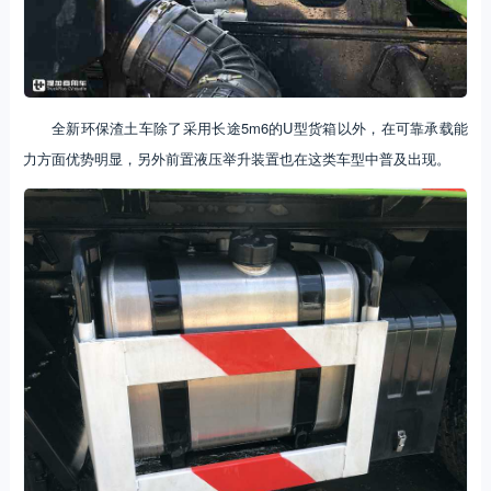
全新环保渣土车除了采用长途5m6的U型货箱以外，在可靠承载能
力方面优势明显，另外前置液压举升装置也在这类车型中普及出现。