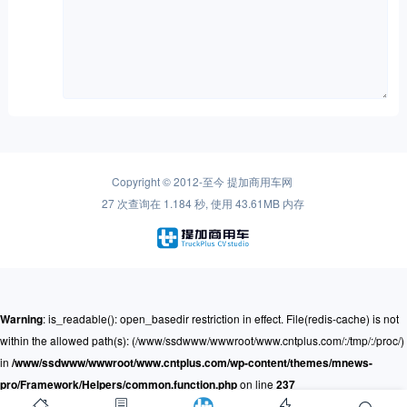
Copyright © 2012-至今
提加商用车网
27 次查询在 1.184 秒, 使用 43.61MB 内存
Warning
: is_readable(): open_basedir restriction in effect. File(redis-cache) is not
within the allowed path(s): (/www/ssdwww/wwwroot/www.cntplus.com/:/tmp/:/proc/)
in
/www/ssdwww/wwwroot/www.cntplus.com/wp-content/themes/mnews-
pro/Framework/Helpers/common.function.php
on line
237