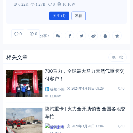
6.22K
1.27B
3
10.10W
关注
(1)
私信
0
0
分享：
相关文章
换一批
700马力，全球最大马力天然气重卡交
付客户！
提加小编
2024年4月18日 09:29
0
12.09W
陕汽重卡 | 火力全开助销售 全国各地交
车忙
编辑张靖
2020年3月26日 13:04
0