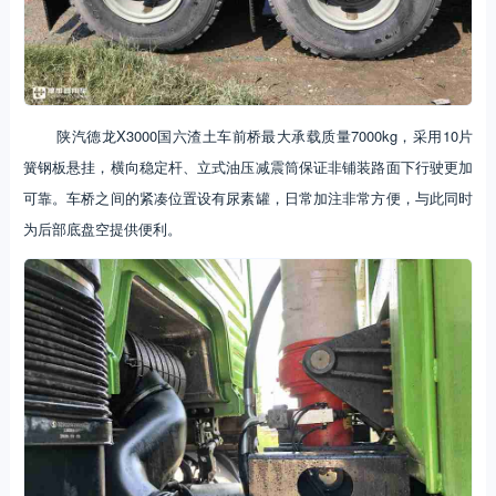
陕汽德龙X3000国六渣土车前桥最大承载质量7000kg，采用10片
簧钢板悬挂，横向稳定杆、立式油压减震筒保证非铺装路面下行驶更加
可靠。车桥之间的紧凑位置设有尿素罐，日常加注非常方便，与此同时
为后部底盘空提供便利。