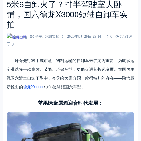
5米6自卸火了？排半驾驶室大卧
铺，国六德龙X3000短轴自卸车实
拍
编辑张靖
卡车
,
评测实拍
2020年9月29日 23:14
0
37.81W
0
环保先行对于城市渣土物料运输的自卸车来讲尤为重要，为此承运
企业选择一款高效、节能、环保车型，更能促进其长远发展。在国内主
流国六渣土自卸车型中，今天给大家介绍一款很特别的存在——陕汽最
新推出的
德龙X3000
5米6短轴距国六车型。
苹果绿金属漆迎合时代发展：