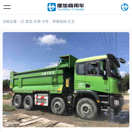
当前位置：
首页
-
文章
-
卡车
，
评测实拍
-
正文