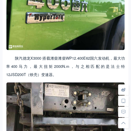
陕汽德龙X3000 搭载潍柴潍柴WP12.400E62国六发动机，最大功
率400马力，最大扭矩2000N.m，与之相匹配的是法士特
12JSD200T（铁壳）变速器。