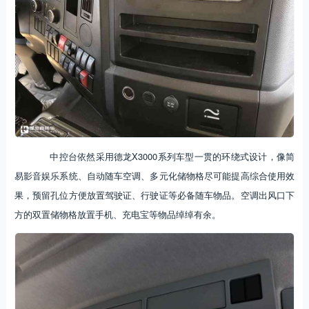
中控台依然采用德龙X3000系列车型一贯的环绕式设计，像简
易影音娱乐系统、自动随车空调、多元化储物格尽可能提高综合使用效
果，预留孔位方便放置驾驶证、行驶证等必备随车物品。空调出风口下
方的双置储物格放置手机、充电宝等物品绰绰有余。