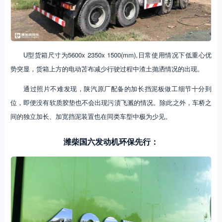
U型货箱尺寸为5600x 2350x 1500(mm),日常使用情况下低重心优
势突显，货箱上方的电动苫布减少行驶过程中渣土抛洒情况的出现。
通过照片不难发现，陕汽原厂配备的加长挡泥板做工细节十分到
位，即便没有软质胶垫也不会出现污渍飞溅的情况。除此之外，车桥之
间的独立加长、加宽挡泥装置也在同类车型中极为少见。
潍柴国六发动机环保先行：