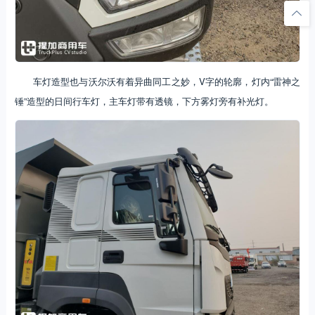
车灯造型也与沃尔沃有着异曲同工之妙，V字的轮廓，灯内“雷神之
锤”造型的日间行车灯，主车灯带有透镜，下方雾灯旁有补光灯。