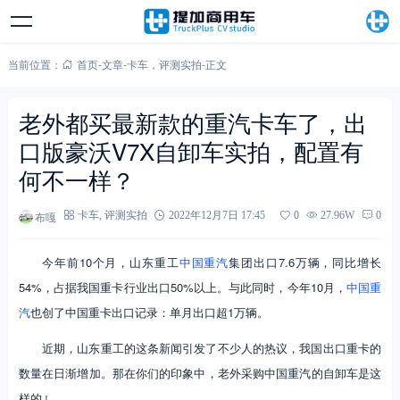
当前位置：
首页
-
文章
-
卡车
，
评测实拍
-
正文
老外都买最新款的重汽卡车了，出
口版豪沃V7X自卸车实拍，配置有
何不一样？
布嘎
卡车
,
评测实拍
2022年12月7日 17:45
0
27.96W
0
今年前10个月，山东重工
中国重汽
集团出口7.6万辆，同比增长
54%，占据我国重卡行业出口50%以上。与此同时，今年10月，
中国重
汽
也创了中国重卡出口记录：单月出口超1万辆。
近期，山东重工的这条新闻引发了不少人的热议，我国出口重卡的
数量在日渐增加。那在你们的印象中，老外采购中国重汽的自卸车是这
样的↓