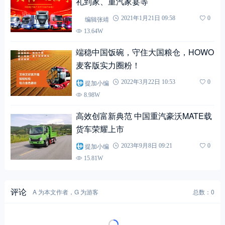
礼到家、重汽家宴等
编辑张靖
2021年1月21日 09:58
0
13.64W
端稳中国饭碗，守住大国粮仓，HOWO
麦客版实力圈粉！
提加小编
2022年3月22日 10:53
0
8.98W
高效创富新典范 中国重汽豪沃MATE载
货车荣耀上市
提加小编
2023年9月8日 09:21
0
15.81W
评论
A 为本文作者，G 为游客
总数：0