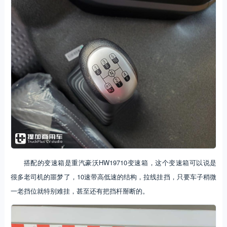
搭配的变速箱是重汽豪沃HW19710变速箱，这个变速箱可以说是
很多老司机的噩梦了，10速带高低速的结构，拉线挂挡，只要车子稍微
一老挡位就特别难挂，甚至还有把挡杆掰断的。