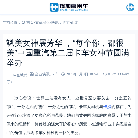
当前位置：
首页
-
文章
-
企业快讯
，
卡车
-
正文
飒美女神展芳华 ，“每个你，都很
美”中国重汽第二届卡车女神节圆满
举办
T+金城武
企业快讯
,
卡车
2023年3月8日 18:59
0
13.69W
0
冰心曾说：世界上若没有女人，这世界至少要失去十分之五的
“真”，十分之六的“善”，十分之七的“美”。卡车女司机与
卡嫂
的存在，为
运输行业增添了更多色彩与温暖，她们与丈夫同为家庭的脊梁，用与生
俱来的细腻和一路修炼的强大守护着心中所爱，在运输行业中实现着自
己的价值，展现卡车女神独树一帜的美丽。