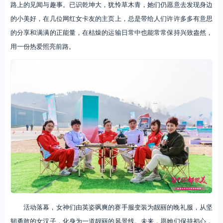
路上的见闻与趣事。已识乾坤大，犹怜草木青，她们仍愿意去发现身边
的小美好，在几位网红女卡友的主页上，总是带给人们许许多多有意思
的分享和满满的正能量，在枯燥的运输日常中也能常常保持兴致盎然，
用一份热爱照亮前路。
活动落幕，女神们由英姿飒爽的赛手服变装为靓丽的晚礼服，从坚
韧勇敢的女汉子，化身为一道靓丽的风景线。未来，愿她们保持初心，