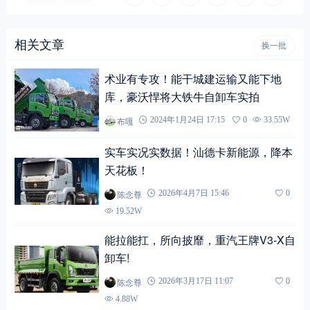
相关文章
换一批
术业有专攻！能干城建运输又能下地
库，豪沃悍将大铁牛自卸车实拍
布嘎
2024年1月24日 17:15
0
33.55W
实车实况实数据！汕德卡新能源，降本
天花板！
陈念尊
2026年4月7日 15:46
0
19.52W
能拉能扛，所向披靡，重汽王牌V3-X自
卸车!
陈念尊
2026年3月17日 11:07
0
4.88W