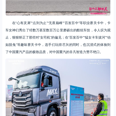
在“心有灵犀”“点到为止”“无畏巅峰”“百发百中”等职业赛关卡中，卡
车女神们秀出了经数万甚至数百万公里磨砺出的酷炫车技，令人叹为观
止，狠狠矫正了那些对“女司机”的偏见；在“百发百中”“猛女卡车拔河”“动
如脱兔”等趣味赛关卡中，选手们玩得尽兴的同时，也沉浸式的体验到
了中国重汽产品的极致品质，对中国重汽的非凡智造力赞不绝口。