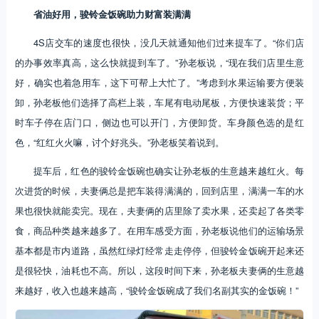
省油好用，骏铃金饭碗助力财富装满满
4S店交车的速度也很快，没几天就通知他们过来提车了。“你们店
的办事效率真高，这么快就提到车了。”孙老板说，“现在我们店里生意
好，确实也着急用车，这下可帮上大忙了。”考虑到水果运输要方便装
卸，孙老板他们选择了高栏上装，车尾有电动尾板，方便快速装货；平
时车子停在店门口，侧边也可以开门，方便卸货。车身颜色选的是红
色，“红红火火嘛，讨个好兆头。”孙老板笑着说到。
提车后，红色的骏铃金饭碗也确实让孙老板的生意越来越红火。每
次进货的时候，夫妻俩总是把车装得满满的，回到店里，满满一车的水
果也很快就能卖完。现在，夫妻俩的店里除了卖水果，还卖起了各类零
食，商品种类越来越多了。在用车感受方面，孙老板说他们的运输场景
基本都是市内道路，虽然红绿灯经常走走停停，但骏铃金饭碗开起来还
是很轻快，油耗也不高。所以，这段时间下来，孙老板夫妻俩的生意越
来越好，收入也越来越高，“骏铃金饭碗成了我们名副其实的金饭碗！”