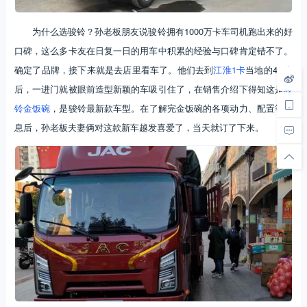
为什么选骏铃？孙老板朋友说骏铃拥有1000万卡车司机跑出来的好
口碑，这么多卡友在日复一日的用车中积累的经验与口碑肯定错不了。
确定了品牌，接下来就是去店里看车了。他们去到
江淮1卡
当地的4S店
后，一进门就被眼前造型新颖的车吸引住了，在销售介绍下得知这是
骏
铃金饭碗
，是骏铃最新款车型。在了解完金饭碗的各项动力、配置等信
息后，孙老板夫妻俩对这款新车越发喜爱了，当天就订了下来。