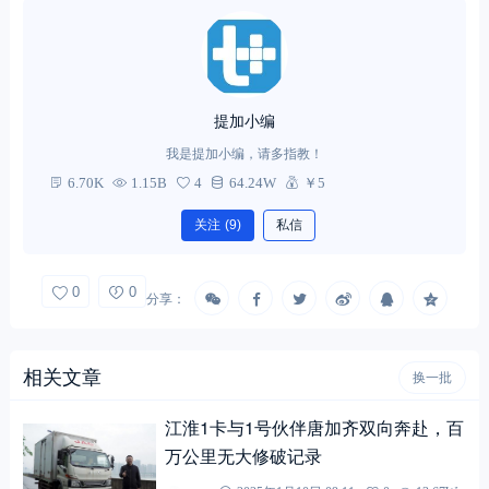
提加小编
我是提加小编，请多指教！
6.70K
1.15B
4
64.24W
￥5
关注
(9)
私信
0
0
分享：
相关文章
换一批
江淮1卡与1号伙伴唐加齐双向奔赴，百
万公里无大修破记录