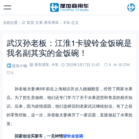
当前位置：
首页
-
文章
-
养车用车
，
卡车
-
正文
武汉孙老板：江淮1卡骏铃金饭碗是
我名副其实的金饭碗！
提加小编
养车用车
,
卡车
2023年3月17日 21:45
0
10.25W
0
孙老板夫妻俩5年前在上海相识并步入婚姻殿堂，经营了两家水果
店。为了把生意做精，他们还专门学习了关于水果进货和售卖的相关知
识。后来，因为疫情原因，他们选择回到老家武汉继续创业。有了之前
的零售经验，这一次，孙老板夫妻俩开了一家店面，直接做起了水果批
发。
回家创业买新车，一见钟情
骏铃金饭碗