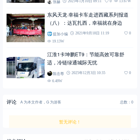
张赫
2025年1月10日 09:11
0
13.67W
东风天龙·幸福卡车走进西藏系列报道
（八）：达瓦扎西，幸福就在身边
提加小编
2021年9月18日 11:19
0
19.13W
江淮1卡坤鹏ET9：节能高效可靠舒
适，冷链绿通城际无忧
陈念尊
2025年12月3日 10:35
0
6.49W
评论
A 为本文作者，G 为游客
总数：0
暂无评论！