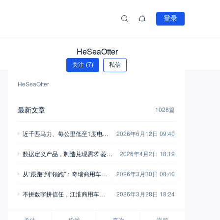
登录
HeSeaOtter
关注
(7)
私信
HeSeaOtter
最新文章
1028篇
近千匹马力、每公里低至1度电！
2026年6月12日 09:40
乘龙翼威5超能版深度解析
数据定义产品，制造兑现需求:菱势
2026年4月2日 18:19
与多拉的“双向奔赴”
从“跟跑”到“领跑”：奇瑞商用车以F
2026年3月30日 08:40
SCV计划重新定义行业规则
不拼数字拼信任，江淮商用车用6
2026年3月28日 18:24
0年“笨功夫”托起用户创富路
关注
粉丝
喜欢
浏览