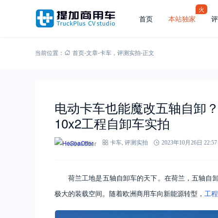
火
首页
本站独家
评
当前位置：
首页
-
文章
-
卡车
，
评测实拍
-
正文
电动卡车也能魔改五轴自卸？轻松承
10x2工程自卸车实拍
HeSeaOtter
卡车
,
评测实拍
2023年10月26日 22:57
荷兰工地是五轴自卸车的天下。在荷兰，五轴自卸
极大的装载空间。随着欧洲商用车向新能源转型，
工程