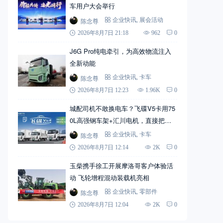
车用户大会举行
陈念尊
企业快讯
,
展会活动
2026年8月7日 21:18
962
0
J6G Pro纯电牵引，为高效物流注入
全新动能
陈念尊
企业快讯
,
卡车
2026年8月7日 12:23
1.96K
0
城配司机不敢换电车？飞碟V5卡用75
0L高强钢车架+汇川电机，直接把信
心拉满
陈念尊
企业快讯
,
卡车
2026年8月7日 12:14
2K
0
玉柴携手徐工开展摩洛哥客户体验活
动 飞轮增程混动装载机亮相
陈念尊
企业快讯
,
零部件
2026年8月7日 12:04
2K
0