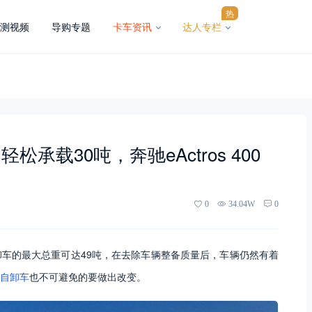
热
测视频
导购专题
卡车资讯
达人专栏
载30吨，奔驰eActros 400
0
34.04W
0
车的最大总重可达49吨，在去除车辆整备质量后，车辆仍然有着
自卸车
也不可避免的要做出改变。