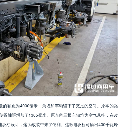
础，该底盘的轴距为4900毫米，为增加车轴留下了充足的空间。原本的驱
，使得轴距增加了1305毫米。原车的三根车轴均为空气悬挂，在改
式电驱桥设计，这为改装带来了便利。这款电驱桥可输出400千瓦峰