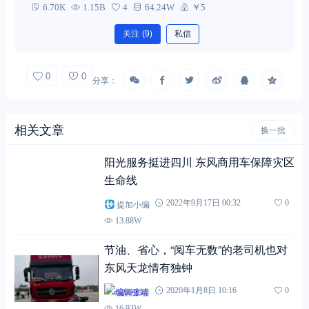
6.70K
1.15B
4
64.24W
￥5
关注
(9)
私信
0
0
分享：
相关文章
换一批
阳光服务挺进四川 东风商用车保障灾区
生命线
提加小编
2022年9月17日 00:32
0
13.88W
节油、省心，“阅车无数”的老司机也对
东风天龙情有独钟
编辑张靖
2020年1月8日 10:16
0
16.93W