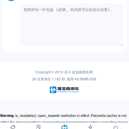
Copyright © 2012-至今
提加商用车网
29 次查询在 1.182 秒, 使用 43.58MB 内存
Warning
: is_readable(): open_basedir restriction in effect. File(redis-cache) is not
within the allowed path(s): (/www/ssdwww/wwwroot/www.cntplus.com/:/tmp/:/proc/)
in
/www/ssdwww/wwwroot/www.cntplus.com/wp-content/themes/mnews-
pro/Framework/Helpers/common.function.php
on line
237