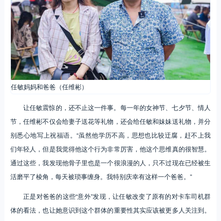
任敏妈妈和爸爸（任维彬）
让任敏震惊的，还不止这一件事。每一年的女神节、七夕节、情人
节，任维彬不仅会给妻子送花等礼物，还会给任敏和妹妹送礼物，并分
别悉心地写上祝福语。“虽然他学历不高，思想也比较迂腐，赶不上我
们年轻人，但是我觉得他这个行为非常厉害，他这个思维真的很智慧。
通过这些，我发现他骨子里也是一个很浪漫的人，只不过现在已经被生
活磨平了棱角，每天被琐事缠身。我特别庆幸有这样一个爸爸。”
正是对爸爸的这些“意外”发现，让任敏改变了原有的对卡车司机群
体的看法，也让她意识到这个群体的重要性其实应该被更多人关注到。