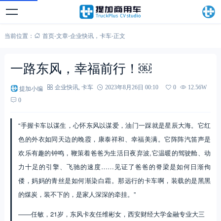
当前位置：
首页
-
文章
-
企业快讯
，
卡车
-
正文
一路东风，幸福前行！￼
提加小编
企业快讯
,
卡车
2023年8月26日 00:10
0
12.56W
0
“手握卡车以谋生，心怀东风以谋爱，油门一踩就是星辰大海。它红
色的外衣如同天边的晚霞，康泰祥和、幸福美满。它阵阵汽笛声是
欢乐有趣的钟鸣，鞭策着爸爸为生活日夜弃波,它温暖的驾驶舱、动
力十足的引擎、飞驰的速度……见证了爸爸的脊梁是如何日渐佝
偻，妈妈的青丝是如何渐染白霜。那远行的卡车啊，装载的是黑黑
的煤炭，装不下的，是家人深深的牵挂。”
——任敏，21岁，东风卡友任维彬女，西安财经大学金融专业大三