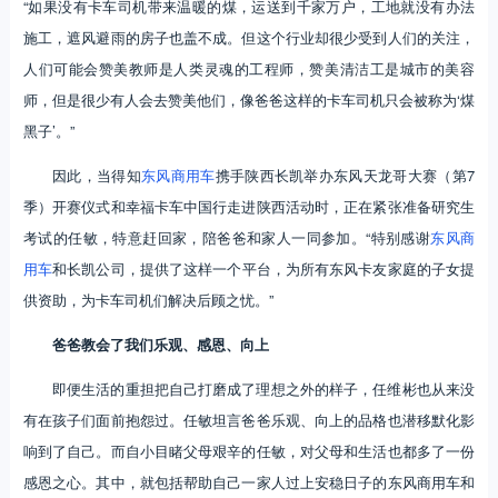
“如果没有卡车司机带来温暖的煤，运送到千家万户，工地就没有办法
施工，遮风避雨的房子也盖不成。但这个行业却很少受到人们的关注，
人们可能会赞美教师是人类灵魂的工程师，赞美清洁工是城市的美容
师，但是很少有人会去赞美他们，像爸爸这样的卡车司机只会被称为‘煤
黑子’。”
因此，当得知
东风商用车
携手陕西长凯举办东风天龙哥大赛（第7
季）开赛仪式和幸福卡车中国行走进陕西活动时，正在紧张准备研究生
考试的任敏，特意赶回家，陪爸爸和家人一同参加。“特别感谢
东风商
用车
和长凯公司，提供了这样一个平台，为所有东风卡友家庭的子女提
供资助，为卡车司机们解决后顾之忧。”
爸爸教会了我们乐观、感恩、向上
即便生活的重担把自己打磨成了理想之外的样子，任维彬也从来没
有在孩子们面前抱怨过。任敏坦言爸爸乐观、向上的品格也潜移默化影
响到了自己。而自小目睹父母艰辛的任敏，对父母和生活也都多了一份
感恩之心。其中，就包括帮助自己一家人过上安稳日子的东风商用车和