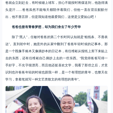
爸就会立刻赶去，有时候碰上堵车，担心不能按时将煤送到，他急得满
头是汗……爸爸虽然不能每天都陪伴着我们，但他一直在背后默默付
出，他不善言辞，但是我知道他最爱我们，这便是父爱如山吧！
爸爸也曾有青春梦想，却为我们舍去了年少芳华
除了“黑人”，任敏对爸爸的第二个长时间认知就是“粗线条、不善表
达”。直到初中时，她意外的从家中翻到了爸爸年轻时候的记事本。那
是一个既像手账本又像摘抄本的日记本，有任维彬从报纸上剪下来贴上
去的东西，还有任维彬自己摘抄上去的一些东西。“我觉得爸爸写得一
手好字，不光字很漂亮，而且他还挺喜欢文学，我看了那些之后，才意
识到也许爸爸年轻的时候也跟我一样，是一个有理想的青年，也整天在
学习，拿着笔就写一种文艺类散文的有理想的青年”。