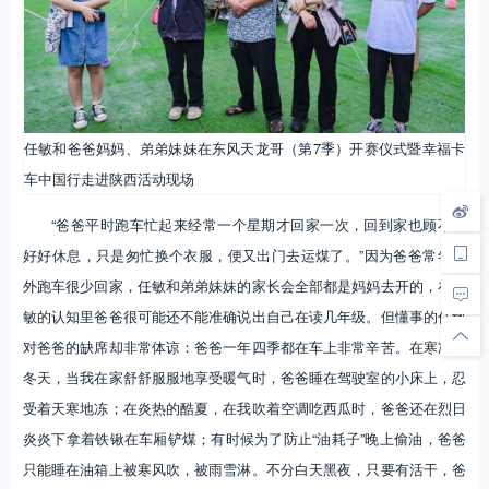
任敏和爸爸妈妈、弟弟妹妹在东风天龙哥（第7季）开赛仪式暨幸福卡
车中国行走进陕西活动现场
“爸爸平时跑车忙起来经常一个星期才回家一次，回到家也顾不上
好好休息，只是匆忙换个衣服，便又出门去运煤了。”因为爸爸常年在
外跑车很少回家，任敏和弟弟妹妹的家长会全部都是妈妈去开的，在任
敏的认知里爸爸很可能还不能准确说出自己在读几年级。但懂事的任敏
对爸爸的缺席却非常体谅：爸爸一年四季都在车上非常辛苦。在寒冷的
冬天，当我在家舒舒服服地享受暖气时，爸爸睡在驾驶室的小床上，忍
受着天寒地冻；在炎热的酷夏，在我吹着空调吃西瓜时，爸爸还在烈日
炎炎下拿着铁锹在车厢铲煤；有时候为了防止“油耗子”晚上偷油，爸爸
只能睡在油箱上被寒风吹，被雨雪淋。不分白天黑夜，只要有活干，爸