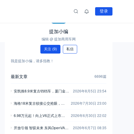
登录
提加小编
编辑 @ 提加商用车网
关注
(9)
私信
我是提加小编，请多指教！
最新文章
6696篇
安凯推8.9米复古铛铛车，厦门金龙
2026年8月5日 23:54
新一代中巴抢眼，工信部第408-40
海格18米复古铰接公交抢眼，大
2026年7月30日 23:00
9批新产品公示之M类客车篇（中）
金龙新C系正式现身，工信部第40
6.98万元起！向上V6正式上市，
2026年6月30日 22:02
8-409批新产品公示之M类客车篇
新一代全能MPV重塑商用车价值
（上）
开放引领 智驭未来 东风OpenVAN
2026年6月7日 08:35
新标杆