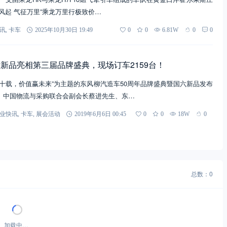
风起 气征万里”乘龙万里行极致价…
讯
,
卡车
2025年10月30日 19:49
0
0
6.81W
0
0
新品亮相第三届品牌盛典，现场订车2159台！
五十载，价值赢未来”为主题的东风柳汽造车50周年品牌盛典暨国六新品发布
。中国物流与采购联合会副会长蔡进先生、东…
业快讯
,
卡车
,
展会活动
2019年6月6日 00:45
0
0
18W
0
总数：0
加载中…