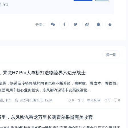
￥5
分享：
换一批
，乘龙H7 Pro大单桥打造物流界六边形战士
发展，快递及冷链领域的内卷也在不断升级，卷时效、卷成本、卷收益。
集团商用车核心业务板块，东风柳汽深谙卡友高效运营…
讯
,
卡车
2025年10月10日 15:04
0
0
8.60W
0
0
万里，东风柳汽乘龙万里长测霍尔果斯完美收官
9日，一支由乘龙HK与乘龙H7Pro燃气牵引车组成的车队在黄金口岸霍尔果斯庄