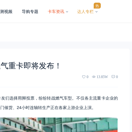
热
测视频
导购专题
卡车资讯
达人专栏
燃气重卡即将发布！
0
13.85W
0
卡友们选择用脚投票，纷纷转战燃气车型。不仅各主流重卡企业的
堵门催货、24小时连轴转生产正在各家上游企业上演。