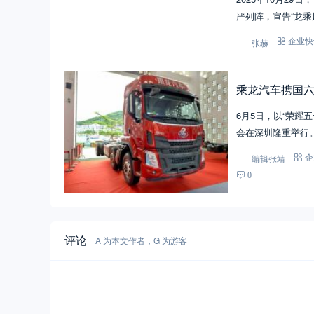
严列阵，宣告“龙乘
张赫
企业快
乘龙汽车携国六
6月5日，以“荣耀
会在深圳隆重举行
编辑张靖
企
0
评论
A 为本文作者，G 为游客