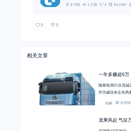
6.70K
1.15B
4
64.24W
0
0
相关文章
一年多赚超5万
随着电商行业迅猛
作为诚信央企东风
张赫
企业快
龙乘风起 气征
2025年10月2