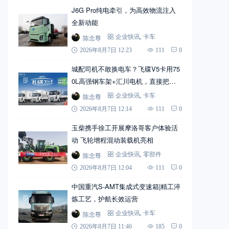
J6G Pro纯电牵引，为高效物流注入
全新动能
陈念尊
企业快讯
,
卡车
2026年8月7日 12:23
111
0
城配司机不敢换电车？飞碟V5卡用75
0L高强钢车架+汇川电机，直接把信
心拉满
陈念尊
企业快讯
,
卡车
2026年8月7日 12:14
111
0
玉柴携手徐工开展摩洛哥客户体验活
动 飞轮增程混动装载机亮相
陈念尊
企业快讯
,
零部件
2026年8月7日 12:04
111
0
中国重汽S-AMT集成式变速箱|精工淬
炼工艺，护航长效运营
陈念尊
企业快讯
,
卡车
2026年8月7日 11:46
185
0