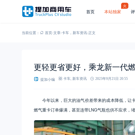
火
首页
本站独家
评
当前位置：
首页
-
文章
-
卡车
，
新车资讯
-
正文
更轻更省更好，乘龙新一代
提加小编
卡车
,
新车资讯
2023年9月21日 20:55
今年以来，巨大的油气价差带来的成本降低，让
燃气重卡订单爆满，甚至连带LNG气瓶也供不应求，