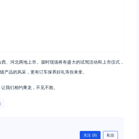
别在山西、河北两地上市。届时现场将有盛大的试驾活动和上市仪式，
级产品的风采，更有订车保养好礼等你来拿。
力，让我们相约乘龙，不见不散。
)
关注
(9)
私信