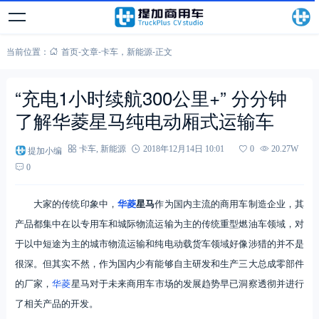
当前位置：
首页
-
文章
-
卡车
，
新能源
-
正文
“充电1小时续航300公里+” 分分钟
了解华菱星马纯电动厢式运输车
提加小编
卡车
,
新能源
2018年12月14日 10:01
0
20.27W
0
大家的传统印象中，
华菱
星马
作为国内主流的商用车制造企业，其
产品都集中在以专用车和城际物流运输为主的传统重型燃油车领域，对
于以中短途为主的城市物流运输和纯电动载货车领域好像涉猎的并不是
很深。但其实不然，作为国内少有能够自主研发和生产三大总成零部件
的厂家，
华菱
星马对于未来商用车市场的发展趋势早已洞察透彻并进行
了相关产品的开发。