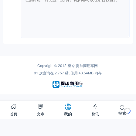
Copyright © 2012-至今
提加商用车网
31 次查询在 2.757 秒, 使用 43.54MB 内存
Warning
: is_readable(): open_basedir restriction in effect. File(redis-cache) is not
搜索
首页
文章
快讯
我的
within the allowed path(s): (/www/ssdwww/wwwroot/www.cntplus.com/:/tmp/:/proc/)
in
/www/ssdwww/wwwroot/www.cntplus.com/wp-content/themes/mnews-
pro/Framework/Helpers/common.function.php
on line
237