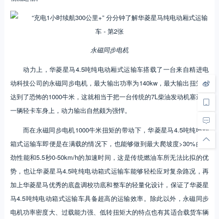
永磁同步电机
​动力上，华菱星马4.5吨纯电动厢式运输车搭载了一台来自精进电
动科技公司的永磁同步电机，最大输出功率为140kw，最大输出扭矩则
达到了恐怖的1000牛米，这就相当于把一台传统的7L柴油发动机塞进了
一辆轻卡车身上，动力输出自然颇为强悍。
而在永磁同步电机1000牛米扭矩的带动下，华菱星马4.5吨纯电动
箱式运输车即便是在满载的情况下，也能够做到最大爬坡度>30%的强
劲性能和5.5秒0-50km/h的加速时间，这是传统燃油车所无法比拟的优
势，也让华菱星马4.5吨纯电动箱式运输车能够轻松应对复杂路况，再
加上华菱星马优秀的底盘调校功底和整车的轻量化设计，保证了华菱星
马4.5吨纯电动箱式运输车具备超高的运输效率。除此以外，永磁同步
电机功率密度大、过载能力强、低转扭矩大的特点也有其适合载货车辆