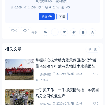
我是提加小编，请多指教！
6.70K
1.15B
4
64.24W
￥5
关注
(9)
私信
0
0
分享：
相关文章
换一批
掌握核心技术助力蓝天保卫战-记华菱
星马柴油车排放污染物技术攻关团队
编辑张靖
2019年5月22日 13:32
0
12.88W
一手抓工作，一手抓疫情防控，华菱星
马分公司恢复生产
编辑张靖
2020年2月17日 16:46
0