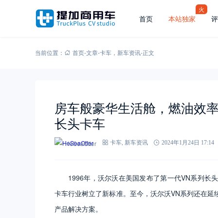
火
首页
本站独家
评
当前位置：
首页
-
文章
-
卡车
，
新车资讯
-
正文
房车般豪华生活舱，燃油效率
长头卡车
HeSeaOtter
卡车
,
新车资讯
2024年1月24日 17:14
1996年，沃尔沃在美国发布了第一代VN系列
卡车行业树立了新标准。至今，沃尔沃VN系列还在延续
产品解决方案。