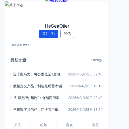
HeSeaOtter
关注
(7)
私信
HeSeaOtter
最新文章
1028篇
近千匹马力、每公里低至1度电！
2026年6月12日 09:40
乘龙翼威5超能版深度解析
数据定义产品，制造兑现需求:菱势
2026年4月2日 18:19
与多拉的“双向奔赴”
从“跟跑”到“领跑”：奇瑞商用车以F
2026年3月30日 08:40
SCV计划重新定义行业规则
不拼数字拼信任，江淮商用车用6
2026年3月28日 18:24
0年“笨功夫”托起用户创富路
关注
粉丝
喜欢
浏览