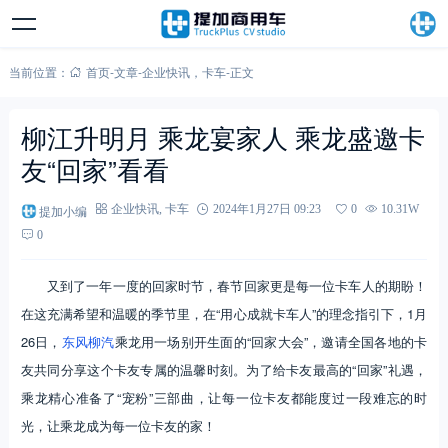
当前位置：
首页
-
文章
-
企业快讯
，
卡车
-
正文
柳江升明月 乘龙宴家人 乘龙盛邀卡
友“回家”看看
提加小编
企业快讯
,
卡车
2024年1月27日 09:23
0
10.31W
0
又到了一年一度的回家时节，春节回家更是每一位卡车人的期盼！
在这充满希望和温暖的季节里，在“用心成就卡车人”的理念指引下，1月
26日，
东风柳汽
乘龙用一场别开生面的“回家大会”，邀请全国各地的卡
友共同分享这个卡友专属的温馨时刻。为了给卡友最高的“回家”礼遇，
乘龙精心准备了“宠粉”三部曲，让每一位卡友都能度过一段难忘的时
光，让乘龙成为每一位卡友的家！