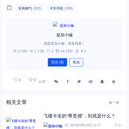
东风柳汽
(523)
卡车司机
(268)
提加小编
我是提加小编，请多指教！
6.70K
1.15B
4
64.23W
￥5
关注
(9)
私信
0
0
分享：
相关文章
换一批
飞碟卡友的“尊贵感”，到底是什么？
提加小编
2021年9月14日 11:17
0