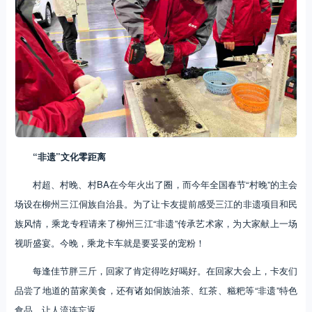
“非遗”文化零距离
村超、村晚、村BA在今年火出了圈，而今年全国春节“村晚”的主会
场设在柳州三江侗族自治县。为了让卡友提前感受三江的非遗项目和民
族风情，乘龙专程请来了柳州三江“非遗”传承艺术家，为大家献上一场
视听盛宴。今晚，乘龙卡车就是要妥妥的宠粉！
每逢佳节胖三斤，回家了肯定得吃好喝好。在回家大会上，卡友们
品尝了地道的苗家美食，还有诸如侗族油茶、红茶、糍粑等“非遗”特色
食品，让人流连忘返。