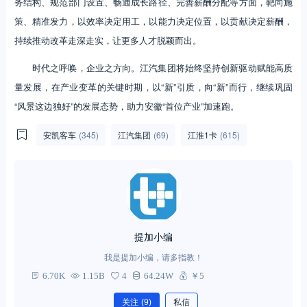
务结构、规范部门设置、畅通成长路径、完善薪酬分配等方面，靶向施
策、精准发力，以效率决定用工，以能力决定位置，以贡献决定薪酬，
持续推动改革走深走实，让更多人才脱颖而出。
时代之呼唤，企业之方向。江汽集团将始终坚持创新驱动赋能高质
量发展，在产业变革的关键时期，以“新”引质，向“新”而行，继续巩固
“风景这边独好”的发展态势，助力安徽“首位产业”加速跑。
安凯客车
(345)
江汽集团
(69)
江淮1卡
(615)
提加小编
我是提加小编，请多指教！
6.70K
1.15B
4
64.24W
￥5
关注
(9)
私信