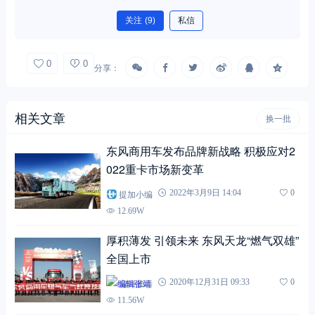
关注
(9)
私信
0
0
分享：
相关文章
换一批
东风商用车发布品牌新战略 积极应对2
022重卡市场新变革
提加小编
2022年3月9日 14:04
0
12.69W
厚积薄发 引领未来 东风天龙“燃气双雄”
全国上市
编辑张靖
2020年12月31日 09:33
0
11.56W