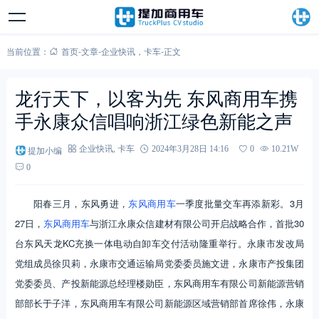
当前位置：
首页
-
文章
-
企业快讯
，
卡车
-
正文
龙行天下，以客为先 东风商用车携
手永康众信唱响浙江绿色新能之声
提加小编
企业快讯
,
卡车
2024年3月28日 14:16
0
10.21W
0
阳春三月，东风勇进，
东风商用车
一季度批量交车再添新彩。3月
27日，
东风商用车
与浙江永康众信建材有限公司开启战略合作，首批30
台东风天龙KC充换一体电动自卸车交付活动隆重举行。永康市发改局
党组成员徐贝莉，永康市交通运输局党委委员施文进，永康市产投集团
党委委员、产投新能源总经理楼勋臣，东风商用车有限公司新能源营销
部部长于子洋，东风商用车有限公司新能源区域营销部首席徐伟，永康