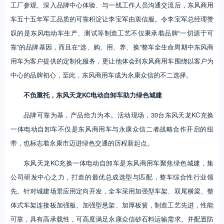
工厂参观、深入品牌中心体验、与一线工作人员沟通交流后，东风商用
车五十五年军工品质的可靠积淀让李宝军由衷信服。令李宝军总经理赞
叹的是东风电动车生产、测试等制造工艺不仅秉承着品牌“一切源于可
靠”的品牌基因，而且在“选、购、用、养、换”整车全生命周期中东风商
用车为客户提供的定制化服务，更让他体会到东风商用车围绕以客户为
中心的品牌初心，至此，东风商用车成为永康众信的不二选择。
不负重托，东风天龙KC电动自卸车助力绿色城建
品牌可靠为基，产品给力为本。活动现场，30台东风天龙KC充换
一体电动自卸车不仅是东风商用车与永康众信二者战略合作开启的纽
带，也标志着永康市迈进绿色交通的历程新起点。
东风天龙KC充换一体电动自卸车是东风商用车聚焦绿色城建，集
公司研发中心之力，打造的最优总成选型与匹配，整车综合性行业领
先。针对城建场景应用定向开发，全车采用加强型车架、双尾横梁、整
体式车架连接板加强板、加强型悬架、加厚板簧，制造工艺先进，性能
可靠，具有高承载性，可高度满足永康众信砂石料运输需求。并配置防