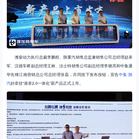
潍柴动力执行总裁李鹏程、陕重汽销售总监兼销售公司总经理赵承
军、汉德车桥副总经理王林、法士特销售公司副总经理李晓亮和中集通
华先锋江南营销总公司总经理张磊，共同按下发布按钮，宣告
中集·陕
汽
好牵挂“港牵2.0一体化”新产品正式上市。