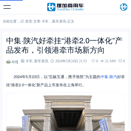
当前位置：
首页
-
文章
-
卡车
，
新车资讯
-
正文
中集·陕汽好牵挂“港牵2.0一体化”产
品发布，引领港牵市场新方向
布嘎
卡车
,
新车资讯
2024年5月24日 21:53
0
21.54W
0
2024年5月23日，以“互融互通，携手致胜”为主题的
中集·陕汽
好牵
挂“港牵2.0一体化”新产品上市发布在上海举行。