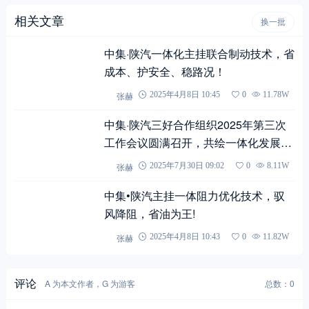
相关文章
换一批
中集·陕汽一体化主挂联合制动技术，省
成本、护安全、稳路况！
张赫
2025年4月8日 10:45
0
11.78W
中集·陕汽三好合作组织2025年第三次
工作会议圆满召开，共绘一体化发展新
蓝图
张赫
2025年7月30日 09:02
0
8.11W
中集•陕汽主挂一体阻力优化技术，驭
风降阻，省油为王!
张赫
2025年4月8日 10:43
0
11.82W
评论
A 为本文作者，G 为游客
总数：0