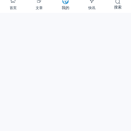
搜索
首页
文章
快讯
我的
Copyright © 2012-至今
提加商用车网
30 次查询在 1.255 秒, 使用 44.04MB 内存
Warning
: is_readable(): open_basedir restriction in effect. File(redis-cache) is not
within the allowed path(s): (/www/ssdwww/wwwroot/www.cntplus.com/:/tmp/:/proc/)
in