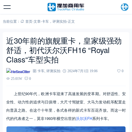
当前位置：
首页
-
文章
-
卡车
，
评测实拍
-
正文
近30年前的旗舰重卡，皇家级强劲
舒适，初代沃尔沃FH16 “Royal
Class“车型实拍
HeSeaOtter
卡车
,
评测实拍
2024年7月1日 19:06
0
25.01W
0
上世纪90年代，欧洲卡车迎来了高速发展的变革期。对舒适性、安
全性、动力性的追求与日俱增，大尺寸驾驶室、大马力发动机等配置走
向普及之路。在这个十年里，各式各样的新式卡车百花齐放。而这一时
代的代表者之一，莫非1993年横空出世的
沃尔沃FH
系列卡车。