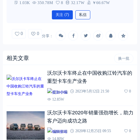
HeSeaOtter
HeSeaOtter
1.03K
350.78M
8
32.17W
￥66.67W
关注
(7)
私信
0
0
分享：
相关文章
换一批
沃尔沃卡车终止在中国收购江铃汽车的
重型卡车生产业务
提加小编
2023年5月12日 21:50
0
12.85W
沃尔沃卡车2020年销量强劲增长，助力
客户迈向成功之路