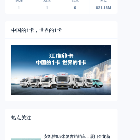
1
1
0
821.18M
中国的1卡，世界的1卡
热点关注
安凯推8.9米复古铛铛车，厦门金龙新