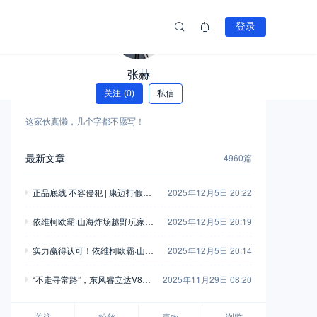
登录
张赫
关注
(0)
私信
这家伙真懒，几个字都不愿写！
最新文章
4960篇
正品底线 不容侵犯 | 康迈打假胜
2025年12月5日 20:22
诉，启动执行
依维柯欧霸·山海炸场越野玩家车
2025年12月5日 20:19
友会，这波操作堪称“王炸”！
实力赢得认可！依维柯欧霸·山海
2025年12月5日 20:14
荣获“年度四驱越野车”
“不走寻常路”，东风睿立达V8E
2025年11月29日 08:20
成为“最佳拍档”
关注
粉丝
喜欢
浏览