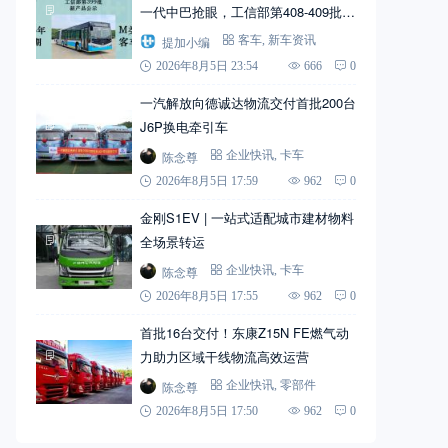
一代中巴抢眼，工信部第408-409批新
产品公示之M类客车篇（中）
提加小编
客车
,
新车资讯
2026年8月5日 23:54
666
0
一汽解放向德诚达物流交付首批200台
J6P换电牵引车
陈念尊
企业快讯
,
卡车
2026年8月5日 17:59
962
0
金刚S1EV | 一站式适配城市建材物料
全场景转运
陈念尊
企业快讯
,
卡车
2026年8月5日 17:55
962
0
首批16台交付！东康Z15N FE燃气动
力助力区域干线物流高效运营
陈念尊
企业快讯
,
零部件
2026年8月5日 17:50
962
0