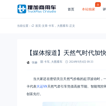
火
首页
本站独家
评
当前位置：
首页
-
文章
-
卡车
，
大图看车
-
正文
【媒体报道】天然气时代加快
张赫
卡车
,
大图看车
2024年9月4日 09:33
当大家还在密切关注天然气价格的起浮波动时，
卡代表
大运V9
天然气牵引车凭借高效节能、智能驾控
创富先行。