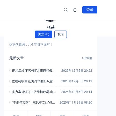
登录
张赫
关注
(0)
私信
这家伙真懒，几个字都不愿写！
最新文章
4960篇
正品底线 不容侵犯 | 康迈打假胜
2025年12月5日 20:22
诉，启动执行
依维柯欧霸·山海炸场越野玩家车
2025年12月5日 20:19
友会，这波操作堪称“王炸”！
实力赢得认可！依维柯欧霸·山海
2025年12月5日 20:14
荣获“年度四驱越野车”
“不走寻常路”，东风睿立达V8E
2025年11月29日 08:20
成为“最佳拍档”
关注
粉丝
喜欢
浏览