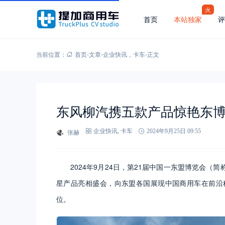
火
首页
本站独家
评
当前位置：
首页
-
文章
-
企业快讯
，
卡车
-
正文
东风柳汽携五款产品惊艳东
张赫
企业快讯
,
卡车
2024年9月25日 09:55
2024年9月24日，第21届中国一东盟博览会
星产品亮相盛会，向东盟各国展现中国商用车在前沿
位。