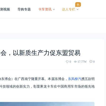
热
测视频
导购专题
卡车资讯
达人专栏
博会，以新质生产力促东盟贸易
0
17.77W
0
（简称东博会）在广西南宁隆重开幕。本届东博会，
东风柳汽
携五款明
科技领域的创新实力，彰显乘龙卡车在中国商用车市场的领先地