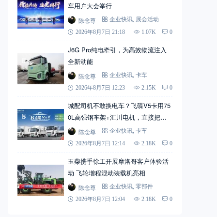
车用户大会举行
陈念尊
企业快讯
,
展会活动
2026年8月7日 21:18
1.07K
0
J6G Pro纯电牵引，为高效物流注入
全新动能
陈念尊
企业快讯
,
卡车
2026年8月7日 12:23
2.15K
0
城配司机不敢换电车？飞碟V5卡用75
0L高强钢车架+汇川电机，直接把信
心拉满
陈念尊
企业快讯
,
卡车
2026年8月7日 12:14
2.18K
0
玉柴携手徐工开展摩洛哥客户体验活
动 飞轮增程混动装载机亮相
陈念尊
企业快讯
,
零部件
2026年8月7日 12:04
2.18K
0